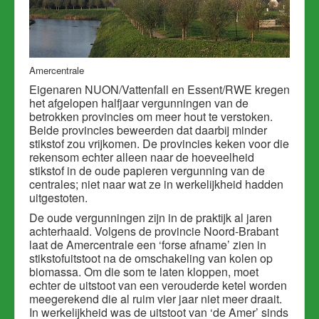
Amercentrale
Eigenaren NUON/Vattenfall en Essent/RWE kregen
het afgelopen halfjaar vergunningen van de
betrokken provincies om meer hout te verstoken.
Beide provincies beweerden dat daarbij minder
stikstof zou vrijkomen. De provincies keken voor die
rekensom echter alleen naar de hoeveelheid
stikstof in de oude papieren vergunning van de
centrales; niet naar wat ze in werkelijkheid hadden
uitgestoten.
De oude vergunningen zijn in de praktijk al jaren
achterhaald. Volgens de provincie Noord-Brabant
laat de Amercentrale een ‘forse afname’ zien in
stikstofuitstoot na de omschakeling van kolen op
biomassa. Om die som te laten kloppen, moet
echter de uitstoot van een verouderde ketel worden
meegerekend die al ruim vier jaar niet meer draait.
In werkelijkheid was de uitstoot van ‘de Amer’ sinds