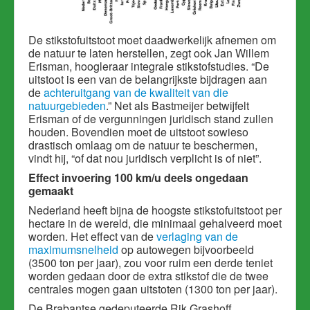
De stikstofuitstoot moet daadwerkelijk afnemen om
de natuur te laten herstellen, zegt ook Jan Willem
Erisman, hoogleraar integrale stikstofstudies. “De
uitstoot is een van de belangrijkste bijdragen aan
de
achteruitgang van de kwaliteit van die
natuurgebieden
.” Net als Bastmeijer betwijfelt
Erisman of de vergunningen juridisch stand zullen
houden. Bovendien moet de uitstoot sowieso
drastisch omlaag om de natuur te beschermen,
vindt hij, “of dat nou juridisch verplicht is of niet”.
Effect invoering 100 km/u deels ongedaan
gemaakt
Nederland heeft bijna de hoogste stikstofuitstoot per
hectare in de wereld, die minimaal gehalveerd moet
worden. Het effect van de
verlaging van de
maximumsnelheid
op autowegen bijvoorbeeld
(3500 ton per jaar), zou voor ruim een derde teniet
worden gedaan door de extra stikstof die de twee
centrales mogen gaan uitstoten (1300 ton per jaar).
De Brabantse gedeputeerde Rik Grashoff