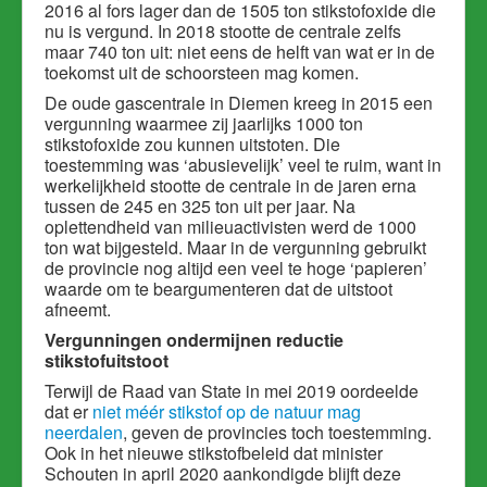
2016 al fors lager dan de 1505 ton stikstofoxide die
nu is vergund. In 2018 stootte de centrale zelfs
maar 740 ton uit: niet eens de helft van wat er in de
toekomst uit de schoorsteen mag komen.
De oude gascentrale in Diemen kreeg in 2015 een
vergunning waarmee zij jaarlijks 1000 ton
stikstofoxide zou kunnen uitstoten. Die
toestemming was ‘abusievelijk’ veel te ruim, want in
werkelijkheid stootte de centrale in de jaren erna
tussen de 245 en 325 ton uit per jaar. Na
oplettendheid van milieuactivisten werd de 1000
ton wat bijgesteld. Maar in de vergunning gebruikt
de provincie nog altijd een veel te hoge ‘papieren’
waarde om te beargumenteren dat de uitstoot
afneemt.
Vergunningen ondermijnen reductie
stikstofuitstoot
Terwijl de Raad van State in mei 2019 oordeelde
dat er
niet méér stikstof op de natuur mag
neerdalen
, geven de provincies toch toestemming.
Ook in het nieuwe stikstofbeleid dat minister
Schouten in april 2020 aankondigde blijft deze