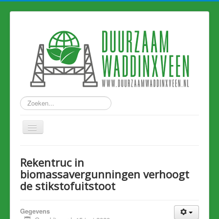
Zoeken...
Home
Rekentruc in
Nieuws
biomassavergunningen verhoogt
de stikstofuitstoot
Hart van Holland
Duurzame links
Gegevens
Eerdere artikelen