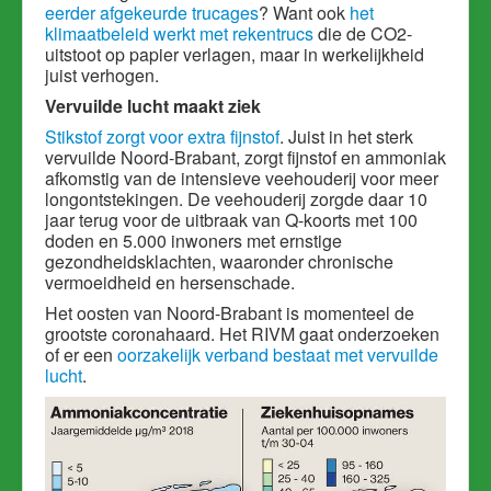
eerder afgekeurde trucages
? Want ook
het
klimaatbeleid werkt met rekentrucs
die de CO2-
uitstoot op papier verlagen, maar in werkelijkheid
juist verhogen.
Vervuilde lucht maakt ziek
Stikstof zorgt voor extra fijnstof
. Juist in het sterk
vervuilde Noord-Brabant, zorgt fijnstof en ammoniak
afkomstig van de intensieve veehouderij voor meer
longontstekingen. De veehouderij zorgde daar 10
jaar terug voor de uitbraak van Q-koorts met 100
doden en 5.000 inwoners met ernstige
gezondheidsklachten, waaronder chronische
vermoeidheid en hersenschade.
Het oosten van Noord-Brabant is momenteel de
grootste coronahaard. Het RIVM gaat onderzoeken
of er een
oorzakelijk verband bestaat met vervuilde
lucht
.