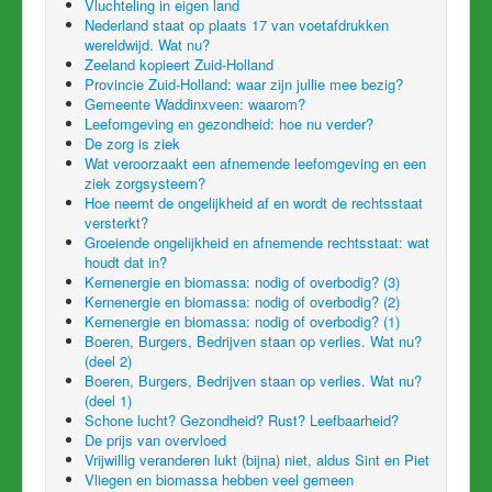
Vluchteling in eigen land
Nederland staat op plaats 17 van voetafdrukken
wereldwijd. Wat nu?
Zeeland kopieert Zuid-Holland
Provincie Zuid-Holland: waar zijn jullie mee bezig?
Gemeente Waddinxveen: waarom?
Leefomgeving en gezondheid: hoe nu verder?
De zorg is ziek
Wat veroorzaakt een afnemende leefomgeving en een
ziek zorgsysteem?
Hoe neemt de ongelijkheid af en wordt de rechtsstaat
versterkt?
Groeiende ongelijkheid en afnemende rechtsstaat: wat
houdt dat in?
Kernenergie en biomassa: nodig of overbodig? (3)
Kernenergie en biomassa: nodig of overbodig? (2)
Kernenergie en biomassa: nodig of overbodig? (1)
Boeren, Burgers, Bedrijven staan op verlies. Wat nu?
(deel 2)
Boeren, Burgers, Bedrijven staan op verlies. Wat nu?
(deel 1)
Schone lucht? Gezondheid? Rust? Leefbaarheid?
De prijs van overvloed
Vrijwillig veranderen lukt (bijna) niet, aldus Sint en Piet
Vliegen en biomassa hebben veel gemeen