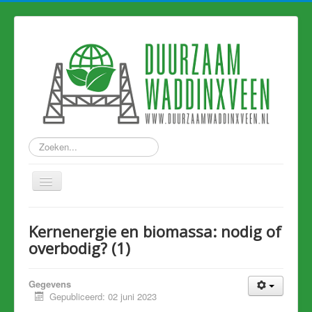
Zoeken...
Home
Kernenergie en biomassa: nodig of
Nieuws
overbodig? (1)
Hart van Holland
Gegevens
Duurzame links
Gepubliceerd: 02 juni 2023
Eerdere artikelen