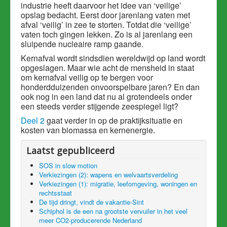
industrie heeft daarvoor het idee van ‘veilige’
opslag bedacht. Eerst door jarenlang vaten met
afval ‘veilig’ in zee te storten. Totdat die ‘veilige’
vaten toch gingen lekken. Zo is al jarenlang een
sluipende nucleaire ramp gaande.
Kernafval wordt sindsdien wereldwijd op land wordt
opgeslagen. Maar wie acht de mensheid in staat
om kernafval veilig op te bergen voor
honderdduizenden onvoorspelbare jaren? En dan
ook nog in een land dat nu al grotendeels onder
een steeds verder stijgende zeespiegel ligt?
Deel 2
gaat verder in op de praktijksituatie en
kosten van biomassa en kernenergie.
Laatst gepubliceerd
SOS in slow motion
Verkiezingen (2): wapens en welvaartsverdeling
Verkiezingen (1): migratie, leefomgeving, woningen en
rechtsstaat
De tijd dringt, vindt de vakantie-Sint
Schiphol is de een na grootste vervuiler in het veel
meer CO2-producerende Nederland