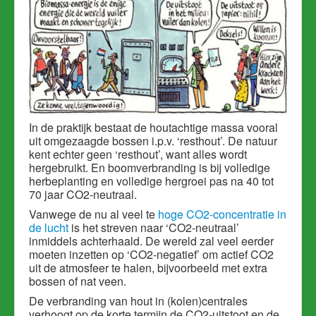
In de praktijk bestaat de houtachtige massa vooral
uit omgezaagde bossen i.p.v. ‘resthout’. De natuur
kent echter geen ‘resthout’, want alles wordt
hergebruikt. En boomverbranding is bij volledige
herbeplanting en volledige hergroei pas na 40 tot
70 jaar CO2-neutraal.
Vanwege de nu al veel te
hoge CO2-concentratie in
de lucht
is het streven naar ‘CO2-neutraal’
inmiddels achterhaald. De wereld zal veel eerder
moeten inzetten op ‘CO2-negatief’ om actief CO2
uit de atmosfeer te halen, bijvoorbeeld met extra
bossen of nat veen.
De verbranding van hout in (kolen)centrales
verhoogt op de korte termijn de CO2-uitstoot en de