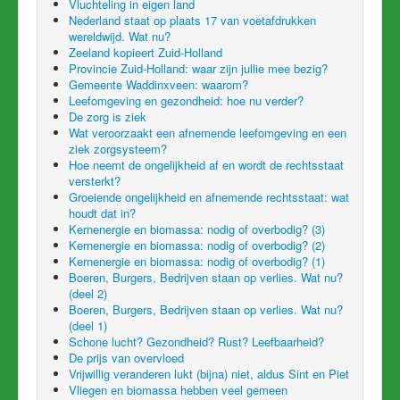
Vluchteling in eigen land
Nederland staat op plaats 17 van voetafdrukken
wereldwijd. Wat nu?
Zeeland kopieert Zuid-Holland
Provincie Zuid-Holland: waar zijn jullie mee bezig?
Gemeente Waddinxveen: waarom?
Leefomgeving en gezondheid: hoe nu verder?
De zorg is ziek
Wat veroorzaakt een afnemende leefomgeving en een
ziek zorgsysteem?
Hoe neemt de ongelijkheid af en wordt de rechtsstaat
versterkt?
Groeiende ongelijkheid en afnemende rechtsstaat: wat
houdt dat in?
Kernenergie en biomassa: nodig of overbodig? (3)
Kernenergie en biomassa: nodig of overbodig? (2)
Kernenergie en biomassa: nodig of overbodig? (1)
Boeren, Burgers, Bedrijven staan op verlies. Wat nu?
(deel 2)
Boeren, Burgers, Bedrijven staan op verlies. Wat nu?
(deel 1)
Schone lucht? Gezondheid? Rust? Leefbaarheid?
De prijs van overvloed
Vrijwillig veranderen lukt (bijna) niet, aldus Sint en Piet
Vliegen en biomassa hebben veel gemeen