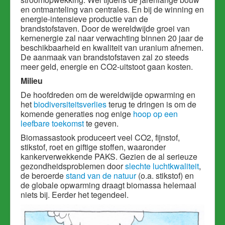
en ontmanteling van centrales. En bij de winning en
energie-intensieve productie van de
brandstofstaven. Door de wereldwijde groei van
kernenergie zal naar verwachting binnen 20 jaar de
beschikbaarheid en kwaliteit van uranium afnemen.
De aanmaak van brandstofstaven zal zo steeds
meer geld, energie en CO2-uitstoot gaan kosten.
Milieu
De hoofdreden om de wereldwijde opwarming en
het
biodiversiteitsverlies
terug te dringen is om de
komende generaties nog enige
hoop op een
leefbare toekomst
te geven.
Biomassastook produceert veel CO2, fijnstof,
stikstof, roet en giftige stoffen, waaronder
kankerverwekkende PAKS. Gezien de al serieuze
gezondheidsproblemen door
slechte luchtkwaliteit
,
de beroerde
stand van de natuur
(o.a. stikstof) en
de globale opwarming draagt biomassa helemaal
niets bij. Eerder het tegendeel.