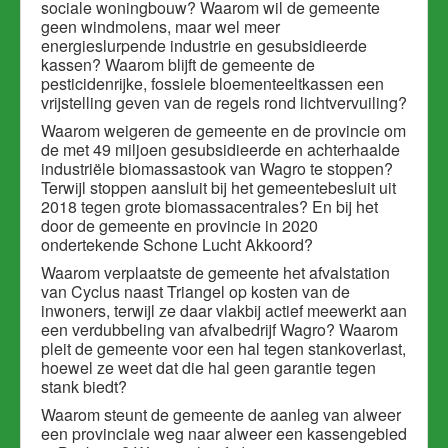
sociale woningbouw? Waarom wil de gemeente
geen windmolens, maar wel meer
energieslurpende industrie en gesubsidieerde
kassen? Waarom blijft de gemeente de
pesticidenrijke, fossiele bloementeeltkassen een
vrijstelling geven van de regels rond lichtvervuiling?
Waarom weigeren de gemeente en de provincie om
de met 49 miljoen gesubsidieerde en achterhaalde
industriële biomassastook van Wagro te stoppen?
Terwijl stoppen aansluit bij het gemeentebesluit uit
2018 tegen grote biomassacentrales? En bij het
door de gemeente en provincie in 2020
ondertekende Schone Lucht Akkoord?
Waarom verplaatste de gemeente het afvalstation
van Cyclus naast Triangel op kosten van de
inwoners, terwijl ze daar vlakbij actief meewerkt aan
een verdubbeling van afvalbedrijf Wagro? Waarom
pleit de gemeente voor een hal tegen stankoverlast,
hoewel ze weet dat die hal geen garantie tegen
stank biedt?
Waarom steunt de gemeente de aanleg van alweer
een provinciale weg naar alweer een kassengebied