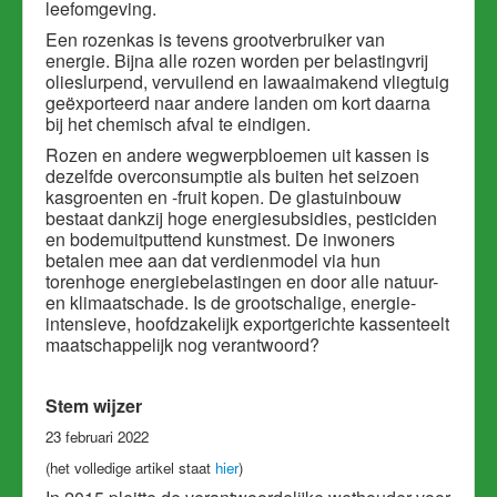
leefomgeving.
Een rozenkas is tevens grootverbruiker van
energie. Bijna alle rozen worden per belastingvrij
olieslurpend, vervuilend en lawaaimakend vliegtuig
geëxporteerd naar andere landen om kort daarna
bij het chemisch afval te eindigen.
Rozen en andere wegwerpbloemen uit kassen is
dezelfde overconsumptie als buiten het seizoen
kasgroenten en -fruit kopen. De glastuinbouw
bestaat dankzij hoge energiesubsidies, pesticiden
en bodemuitputtend kunstmest. De inwoners
betalen mee aan dat verdienmodel via hun
torenhoge energiebelastingen en door alle natuur-
en klimaatschade. Is de grootschalige, energie-
intensieve, hoofdzakelijk exportgerichte kassenteelt
maatschappelijk nog verantwoord?
Stem wijzer
23 februari 2022
(het volledige artikel staat
hier
)