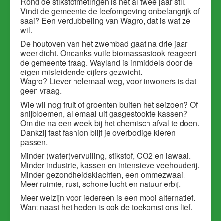
Rond de stikstofmetingen is het al twee jaar stil.
Vindt de gemeente de leefomgeving onbelangrijk of
saai? Een verdubbeling van Wagro, dat is wat ze
wil.
De houtoven van het zwembad gaat na drie jaar
weer dicht. Ondanks vuile biomassastook reageert
de gemeente traag. Wayland is inmiddels door de
eigen misleidende cijfers gezwicht.
Wagro? Liever helemaal weg, voor inwoners is dat
geen vraag.
Wie wil nog fruit of groenten buiten het seizoen? Of
snijbloemen, allemaal uit gasgestookte kassen?
Om die na een week bij het chemisch afval te doen.
Dankzij fast fashion blijf je overbodige kleren
passen.
Minder (water)vervuiling, stikstof, CO2 en lawaai.
Minder industrie, kassen en intensieve veehouderij.
Minder gezondheidsklachten, een ommezwaai.
Meer ruimte, rust, schone lucht en natuur erbij.
Meer welzijn voor iedereen is een mooi alternatief.
Want naast het heden is ook de toekomst ons lief.