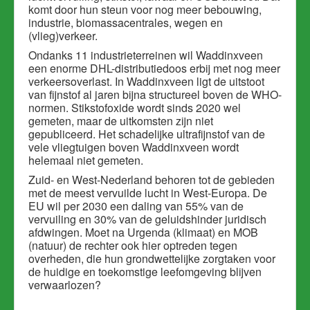
komt door hun steun voor nog meer bebouwing,
industrie, biomassacentrales, wegen en
(vlieg)verkeer.
Ondanks 11 industrieterreinen wil Waddinxveen
een enorme DHL-distributiedoos erbij met nog meer
verkeersoverlast. In Waddinxveen ligt de uitstoot
van fijnstof al jaren bijna structureel boven de WHO-
normen. Stikstofoxide wordt sinds 2020 wel
gemeten, maar de uitkomsten zijn niet
gepubliceerd. Het schadelijke ultrafijnstof van de
vele vliegtuigen boven Waddinxveen wordt
helemaal niet gemeten.
Zuid- en West-Nederland behoren tot de gebieden
met de meest vervuilde lucht in West-Europa.
De
EU wil per 2030 een daling van 55% van de
vervuiling en 30% van de geluidshinder juridisch
afdwingen. Moet na Urgenda (klimaat) en MOB
(natuur) de rechter ook hier optreden tegen
overheden, die hun grondwettelijke zorgtaken voor
de huidige en toekomstige leefomgeving blijven
verwaarlozen?