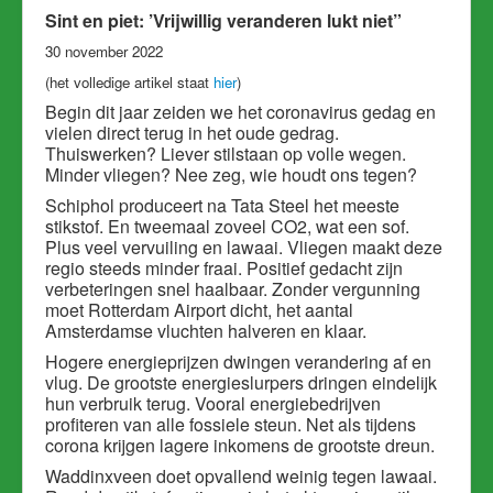
Sint en piet: ’Vrijwillig veranderen lukt niet”
30 november 2022
(het volledige artikel staat
hier
)
Begin dit jaar zeiden we het coronavirus gedag en
vielen direct terug in het oude gedrag.
Thuiswerken? Liever stilstaan op volle wegen.
Minder vliegen? Nee zeg, wie houdt ons tegen?
Schiphol produceert na Tata Steel het meeste
stikstof. En tweemaal zoveel CO2, wat een sof.
Plus veel vervuiling en lawaai. Vliegen maakt deze
regio steeds minder fraai. Positief gedacht zijn
verbeteringen snel haalbaar. Zonder vergunning
moet Rotterdam Airport dicht, het aantal
Amsterdamse vluchten halveren en klaar.
Hogere energieprijzen dwingen verandering af en
vlug. De grootste energieslurpers dringen eindelijk
hun verbruik terug. Vooral energiebedrijven
profiteren van alle fossiele steun. Net als tijdens
corona krijgen lagere inkomens de grootste dreun.
Waddinxveen doet opvallend weinig tegen lawaai.