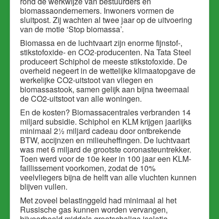
rond de werkwijze van bestuurders en
biomassaondernemers. Inwoners vormen de
sluitpost. Zij wachten al twee jaar op de uitvoering
van de motie ‘Stop biomassa’.
Biomassa en de luchtvaart zijn enorme fijnstof-,
stikstofoxide- en CO2-producenten. Na Tata Steel
produceert Schiphol de meeste stikstofoxide. De
overheid negeert in de wettelijke klimaatopgave de
werkelijke CO2-uitstoot van vliegen en
biomassastook, samen gelijk aan bijna tweemaal
de CO2-uitstoot van alle woningen.
En de kosten? Biomassacentrales verbranden 14
miljard subsidie. Schiphol en KLM krijgen jaarlijks
minimaal 2½ miljard cadeau door ontbrekende
BTW, accijnzen en milieuheffingen. De luchtvaart
was met 6 miljard de grootste coronasteuntrekker.
Toen werd voor de 10e keer in 100 jaar een KLM-
faillissement voorkomen, zodat de 10%
veelvliegers bijna de helft van alle vluchten kunnen
blijven vullen.
Met zoveel belastinggeld had minimaal al het
Russische gas kunnen worden vervangen,
bijvoorbeeld middels grootschalige isolatie,