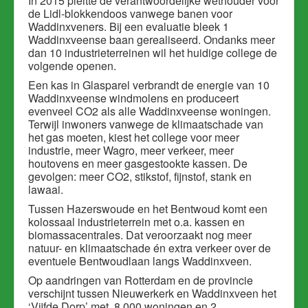
In 2015 pleitte de verantwoordelijke wethouder voor
de Lidl-blokkendoos vanwege banen voor
Waddinxveners. Bij een evaluatie bleek 1
Waddinxveense baan gerealiseerd. Ondanks meer
dan 10 industrieterreinen wil het huidige college de
volgende openen.
Een kas in Glasparel verbrandt de energie van 10
Waddinxveense windmolens en produceert
evenveel CO2 als alle Waddinxveense woningen.
Terwijl inwoners vanwege de klimaatschade van
het gas moeten, kiest het college voor meer
industrie, meer Wagro, meer verkeer, meer
houtovens en meer gasgestookte kassen. De
gevolgen: meer CO2, stikstof, fijnstof, stank en
lawaai.
Tussen Hazerswoude en het Bentwoud komt een
kolossaal industrieterrein met o.a. kassen en
biomassacentrales. Dat veroorzaakt nog meer
natuur- en klimaatschade én extra verkeer over de
eventuele Bentwoudlaan langs Waddinxveen.
Op aandringen van Rotterdam en de provincie
verschijnt tussen Nieuwerkerk en Waddinxveen het
‘Vijfde Dorp’ met 8.000 woningen en 2