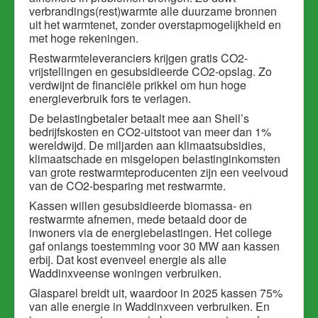
verbrandings(rest)warmte alle duurzame bronnen
uit het warmtenet, zonder overstapmogelijkheid en
met hoge rekeningen.
Restwarmteleveranciers krijgen gratis CO2-
vrijstellingen en gesubsidieerde CO2-opslag. Zo
verdwijnt de financiële prikkel om hun hoge
energieverbruik fors te verlagen.
De belastingbetaler betaalt mee aan Shell’s
bedrijfskosten en CO2-uitstoot van meer dan 1%
wereldwijd. De miljarden aan klimaatsubsidies,
klimaatschade en misgelopen belastinginkomsten
van grote restwarmteproducenten zijn een veelvoud
van de CO2-besparing met restwarmte.
Kassen willen gesubsidieerde biomassa- en
restwarmte afnemen, mede betaald door de
inwoners via de energiebelastingen. Het college
gaf onlangs toestemming voor 30 MW aan kassen
erbij. Dat kost evenveel energie als alle
Waddinxveense woningen verbruiken.
Glasparel breidt uit, waardoor in 2025 kassen 75%
van alle energie in Waddinxveen verbruiken. En