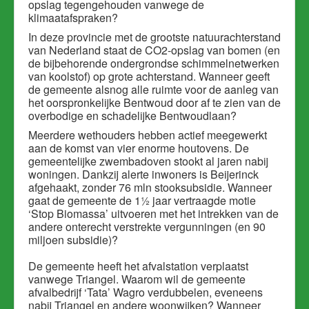
opslag tegengehouden vanwege de
klimaatafspraken?
In deze provincie met de grootste natuurachterstand
van Nederland staat de CO2-opslag van bomen (en
de bijbehorende ondergrondse schimmelnetwerken
van koolstof) op grote achterstand. Wanneer geeft
de gemeente alsnog alle ruimte voor de aanleg van
het oorspronkelijke Bentwoud door af te zien van de
overbodige en schadelijke Bentwoudlaan?
Meerdere wethouders hebben actief meegewerkt
aan de komst van vier enorme houtovens. De
gemeentelijke zwembadoven stookt al jaren nabij
woningen. Dankzij alerte inwoners is Beijerinck
afgehaakt, zonder 76 mln stooksubsidie. Wanneer
gaat de gemeente de 1½ jaar vertraagde motie
‘Stop Biomassa’ uitvoeren met het intrekken van de
andere onterecht verstrekte vergunningen (en 90
miljoen subsidie)?
De gemeente heeft het afvalstation verplaatst
vanwege Triangel. Waarom wil de gemeente
afvalbedrijf ‘Tata’ Wagro verdubbelen, eveneens
nabij Triangel en andere woonwijken? Wanneer