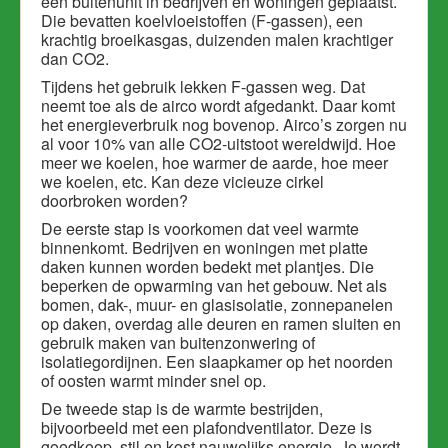
een buitenunit in bedrijven en woningen geplaatst.
Die bevatten koelvloeistoffen (F-gassen), een
krachtig broeikasgas, duizenden malen krachtiger
dan CO2.
Tijdens het gebruik lekken F-gassen weg. Dat
neemt toe als de airco wordt afgedankt. Daar komt
het energieverbruik nog bovenop. Airco’s zorgen nu
al voor 10% van alle CO2-uitstoot wereldwijd. Hoe
meer we koelen, hoe warmer de aarde, hoe meer
we koelen, etc. Kan deze vicieuze cirkel
doorbroken worden?
De eerste stap is voorkomen dat veel warmte
binnenkomt. Bedrijven en woningen met platte
daken kunnen worden bedekt met plantjes. Die
beperken de opwarming van het gebouw. Net als
bomen, dak-, muur- en glasisolatie, zonnepanelen
op daken, overdag alle deuren en ramen sluiten en
gebruik maken van buitenzonwering of
isolatiegordijnen. Een slaapkamer op het noorden
of oosten warmt minder snel op.
De tweede stap is de warmte bestrijden,
bijvoorbeeld met een plafondventilator. Deze is
goedkoop, stil en kost nauwelijks energie. Je wordt