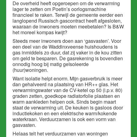
De overheid heeft opgeroepen om de verwarming
lager te zetten om Poetin’s oorlogsmachine
financieel te raken. Terwijl de gemeente eerder een
langlopend Russisch gascontract heeft afgesloten,
waaraan de inwoners moeten meebetalen? Is B&W
het moreel kompas kwijt?
Steeds meer inwoners doen aan ‘gasvasten’. Voor
een deel van de Waddinxveense huishoudens is
gas inmiddels zo duur, dat zij vaker in de kou zitten
om geld te besparen. De gasrekening is bovendien
onnodig hoog bij matig geïsoleerde
(huur)woningen.
Want isolatie helpt enorm. Mijn gasverbruik is meer
dan gehalveerd na plaatsing van HR++ glas. Het
verwarmingswater van de CV-ketel op 50 (i.p.v. 80)
graden zetten, goedkope radiatorfolie plaatsen en
warm aankleden helpen ook. Sinds begin maart
staat de verwarming uit. De keuken is gasloos door
inductiekoken en een elektrische warm/kokende
waterkraan. Verduurzamen is ook een vorm van
gasvasten.
Helaas telt het verduurzamen van woningen