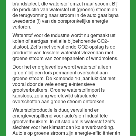
brandstofcel, die waterstof omzet naar stroom. Bij
de productie van waterstof uit (groene) stroom en
de terugvorming naar stroom in de auto gaat bijna
tweederde (!) van de oorspronkelijke energie
verloren.
Waterstof voor de industrie wordt nu gemaakt uit
kolen of aardgas met alle bijbehorende CO2-
uitstoot. Zelfs met vervuilende CO2-opslag is de
productie van fossiele waterstof viezer dan met
groene stroom van zonnepanelen of windmolens.
Door het energieverlies wordt waterstof alleen
‘groen’ bij een fors permanent overschot aan
groene stroom. De komende 10 jaar lukt dat niet,
vooral door de vele energie-intensieve
grootverbruikers. Groene waterstofimport is
kansloos, zolang wereldwijd structurele
overschotten aan groene stroom ontbreken.
Waterstofproductie is duur, vervuilend en
energieverspillend voor auto’s en industriële
grootverbruikers. In dit stadium is waterstof zelfs
slechter voor het klimaat dan kolenverbranding.
Auto’s op groene stroom zijn energie-efficiënter én