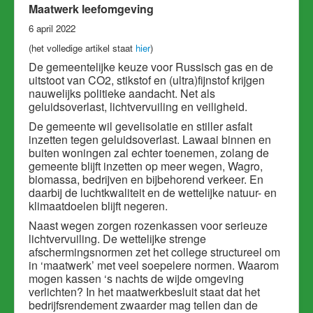
Maatwerk leefomgeving
6 april 2022
(het volledige artikel staat
hier
)
De gemeentelijke keuze voor Russisch gas en de
uitstoot van CO2, stikstof en (ultra)fijnstof krijgen
nauwelijks politieke aandacht. Net als
geluidsoverlast, lichtvervuiling en veiligheid.
De gemeente wil gevelisolatie en stiller asfalt
inzetten tegen geluidsoverlast. Lawaai binnen en
buiten woningen zal echter toenemen, zolang de
gemeente blijft inzetten op meer wegen, Wagro,
biomassa, bedrijven en bijbehorend verkeer. En
daarbij de luchtkwaliteit en de wettelijke natuur- en
klimaatdoelen blijft negeren.
Naast wegen zorgen rozenkassen voor serieuze
lichtvervuiling. De wettelijke strenge
afschermingsnormen zet het college structureel om
in ‘maatwerk’ met veel soepelere normen. Waarom
mogen kassen ‘s nachts de wijde omgeving
verlichten? In het maatwerkbesluit staat dat het
bedrijfsrendement zwaarder mag tellen dan de