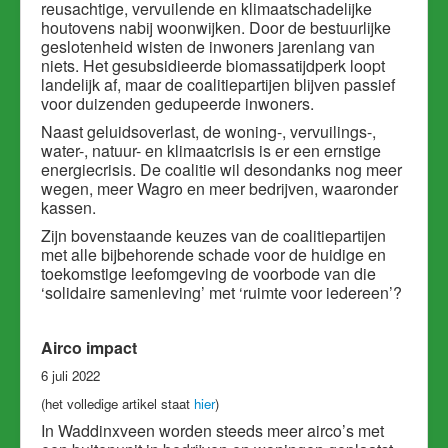
reusachtige, vervuilende en klimaatschadelijke
houtovens nabij woonwijken. Door de bestuurlijke
geslotenheid wisten de inwoners jarenlang van
niets. Het gesubsidieerde biomassatijdperk loopt
landelijk af, maar de coalitiepartijen blijven passief
voor duizenden gedupeerde inwoners.
Naast geluidsoverlast, de woning-, vervuilings-,
water-, natuur- en klimaatcrisis is er een ernstige
energiecrisis. De coalitie wil desondanks nog meer
wegen, meer Wagro en meer bedrijven, waaronder
kassen.
Zijn bovenstaande keuzes van de coalitiepartijen
met alle bijbehorende schade voor de huidige en
toekomstige leefomgeving de voorbode van die
‘solidaire samenleving’ met ‘ruimte voor iedereen’?
Airco impact
6 juli 2022
(het volledige artikel staat
hier
)
In Waddinxveen worden steeds meer airco’s met