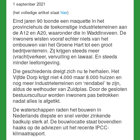
1 september 2021
(het volledige artikel staat
hier
)
Eind jaren 90 toonde een maquette in het
provinciehuis de toekomstige industrieterreinen aan
de A12 en A20, waaronder die in Waddinxveen. De
inwoners wisten vooraf echter niets van het
ombouwen van het Groene Hart tot een groot
bedrijventerrein. Zij krijgen steeds meer
(vracht)verkeer, vervuiling en lawaai. En steeds
minder leefomgeving.
Die geschiedenis dreigt zich nu te herhalen. Het
Vijfde Dorp krijgt niet 4.000 maar 8.000 huizen en
nog meer industrieterreinen om ‘rendabel’ te zijn,
aldus de wethouder van Zuidplas. Door de gesloten
bestuurscultuur worden inwoners pas betrokken
nadat alles is afgetikt.
De waterschappen raden het bouwen in
Nederlands diepste en snel verder zinkende
badkuip sterk af. De bouwlocatie staat bovendien
haaks op de adviezen uit het recente IPCC-
klimaatrapport.