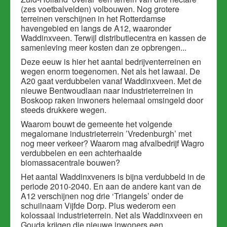
(zes voetbalvelden) volbouwen. Nog grotere
terreinen verschijnen in het Rotterdamse
havengebied en langs de A12, waaronder
Waddinxveen. Terwijl distributiecentra en kassen de
samenleving meer kosten dan ze opbrengen...
Deze eeuw is hier het aantal bedrijventerreinen en
wegen enorm toegenomen. Net als het lawaai. De
A20 gaat verdubbelen vanaf Waddinxveen. Met de
nieuwe Bentwoudlaan naar industrieterreinen in
Boskoop raken inwoners helemaal omsingeld door
steeds drukkere wegen.
Waarom bouwt de gemeente het volgende
megalomane industrieterrein ’Vredenburgh’ met
nog meer verkeer? Waarom mag afvalbedrijf Wagro
verdubbelen en een achterhaalde
biomassacentrale bouwen?
Het aantal Waddinxveners is bijna verdubbeld in de
periode 2010-2040. En aan de andere kant van de
A12 verschijnen nog drie ‘Triangels’ onder de
schuilnaam Vijfde Dorp. Plus wederom een
kolossaal industrieterrein. Net als Waddinxveen en
Gouda krijgen die nieuwe inwoners een