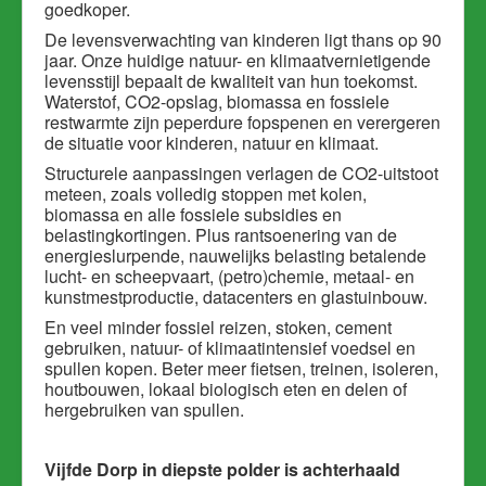
goedkoper.
De levensverwachting van kinderen ligt thans op 90
jaar. Onze huidige natuur- en klimaatvernietigende
levensstijl bepaalt de kwaliteit van hun toekomst.
Waterstof, CO2-opslag, biomassa en fossiele
restwarmte zijn peperdure fopspenen en verergeren
de situatie voor kinderen, natuur en klimaat.
Structurele aanpassingen verlagen de CO2-uitstoot
meteen, zoals volledig stoppen met kolen,
biomassa en alle fossiele subsidies en
belastingkortingen. Plus rantsoenering van de
energieslurpende, nauwelijks belasting betalende
lucht- en scheepvaart, (petro)chemie, metaal- en
kunstmestproductie, datacenters en glastuinbouw.
En veel minder fossiel reizen, stoken, cement
gebruiken, natuur- of klimaatintensief voedsel en
spullen kopen. Beter meer fietsen, treinen, isoleren,
houtbouwen, lokaal biologisch eten en delen of
hergebruiken van spullen.
Vijfde Dorp in diepste polder is achterhaald