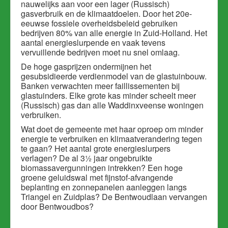
nauwelijks aan voor een lager (Russisch)
gasverbruik en de klimaatdoelen. Door het 20e-
eeuwse fossiele overheidsbeleid gebruiken
bedrijven 80% van alle energie in Zuid-Holland. Het
aantal energieslurpende en vaak tevens
vervuillende bedrijven moet nu snel omlaag.
De hoge gasprijzen ondermijnen het
gesubsidieerde verdienmodel van de glastuinbouw.
Banken verwachten meer faillissementen bij
glastuinders. Elke grote kas minder scheelt meer
(Russisch) gas dan alle Waddinxveense woningen
verbruiken.
Wat doet de gemeente met haar oproep om minder
energie te verbruiken en klimaatverandering tegen
te gaan? Het aantal grote energieslurpers
verlagen? De al 3½ jaar ongebruikte
biomassavergunningen intrekken? Een hoge
groene geluidswal met fijnstof-afvangende
beplanting en zonnepanelen aanleggen langs
Triangel en Zuidplas? De Bentwoudlaan vervangen
door Bentwoudbos?