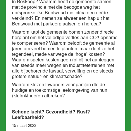
in Boskoop? Waarom heeft de gemeente samen
met de provincie met die beoogde weg het
oorspronkelijke Bentwoud met circa een derde
verkleind? En nemen ze alweer een hap uit het
Bentwoud met parkeerplaatsen en horeca?
Waarom kapt de gemeente bomen zonder directe
herplant om het volledige verlies aan CO2-opname
te compenseren? Waarom belooft de gemeente al
jaren om veel bomen te planten, maar doet ze het
tegendeel, mede vanwege de ‘hoge’ kosten?
Waarom spelen kosten geen rol bij het aanleggen
van steeds meer wegen en industrieterreinen met
alle bijbehorende lawaai, vervuiling en de steeds
grotere natuur- en klimaatschade?
Waarom kiezen inwoners voor partijen die de
huidige en toekomstige leefomgeving van hun
(klein)kinderen afbreken?
Schone lucht? Gezondheid? Rust?
Leefbaarheid?
15 maart 2023