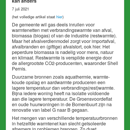
kan anders
7 juli 2021
(het volledige artikel staat
hier
)
De gemeente wil gas deels inruilen voor
warmtenetten met verbrandingswarmte van afval,
biomassa (biogas) of van de industrie (restwarmte).
Maar het afvalverdienmodel zorgt voor importafval,
afvalbranden en (giftige) afvalstort, ook hier. Het
peperdure biomassa is nadelig voor mens, natuur
en klimaat. Restwarmte is verspilde energie door
de allergrootste CO2-producenten, waaronder Shell
Pernis.
Duurzame bronnen zoals aquathermie, warmte-
koude opslag en aardwarmte produceren een
lagere temperatuur dan verbrandings(rest)warmte.
Bijna iedere woning heeft na isolatie voldoende
aan die lagere temperatuur. De Groensvoordeflat
en oude huurwoningen in de Bomenbuurt zijn na
renovatie van label G naar B gegaan.
Het mengen van verschillende temperatuurbronnen
in hetzelfde warmtenet kan slecht geïsoleerde
afnemers in problemen brengen. Zo duwt