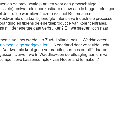
iten op de provinciale plannen voor een grootschalige
ossiele) restwarmte door kostbare nieuw aan te leggen leidinge
met de nodige warmteverliezen) van het Rotterdamse
estwarmte ontstaat bij energie-intensieve industriële processe
rbranding en tijdens de energieproductie van kolencentrales.
juist minder energie gaat verbruiken? En we streven toch naar
r thema aan het worden in Zuid-Holland, ook in Waddinxveen.
 vroegtijdige sterfgevallen
in Nederland door vervuilde lucht
e. Aardwarmte kent geen verbrandingsproces en blijft daarom
asgassen. Durven we in Waddinxveen de uitdaging aan om van
 competitieve kassencomplex van Nederland te maken?