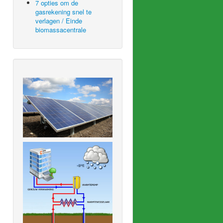
7 opties om de
gasrekening snel te
verlagen / Einde
biomassacentrale