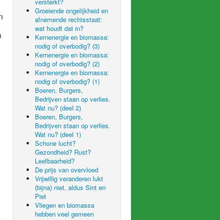
versterkt?
Groeiende ongelijkheid en
n
afnemende rechtsstaat:
wat houdt dat in?
n
Kernenergie en biomassa:
nodig of overbodig? (3)
Kernenergie en biomassa:
nodig of overbodig? (2)
Kernenergie en biomassa:
nodig of overbodig? (1)
Boeren, Burgers,
Bedrijven staan op verlies.
Wat nu? (deel 2)
Boeren, Burgers,
Bedrijven staan op verlies.
Wat nu? (deel 1)
Schone lucht?
Gezondheid? Rust?
Leefbaarheid?
De prijs van overvloed
Vrijwillig veranderen lukt
(bijna) niet, aldus Sint en
Piet
Vliegen en biomassa
hebben veel gemeen