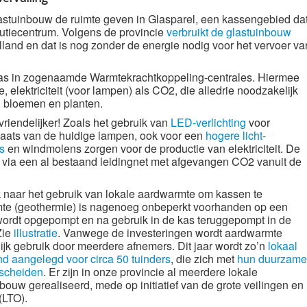
tuinbouw de ruimte geven in Glasparel, een kassengebied da
ibutiecentrum. Volgens de provincie
verbruikt de glastuinbouw
land en dat is nog zonder de energie nodig voor het vervoer va
gas in zogenaamde Warmtekrachtkoppeling-centrales. Hiermee
 elektriciteit (voor lampen) als CO2, die alledrie noodzakelijk
t, bloemen en planten.
riendelijker! Zoals het gebruik van
LED-verlichting
voor
laats van de huidige lampen, ook voor een
hogere licht-
s
en windmolens zorgen voor de productie van elektriciteit. De
ia een al bestaand leidingnet met afgevangen CO2 vanuit de
naar het gebruik van lokale aardwarmte om kassen te
te (geothermie) is nagenoeg onbeperkt voorhanden op een
 wordt opgepompt en na gebruik in de kas teruggepompt in de
Zie
illustratie
. Vanwege de investeringen wordt aardwarmte
jk gebruik door meerdere afnemers. Dit jaar wordt zo’n
lokaal
d aangelegd voor circa 50 tuinders
, die zich met
hun duurzame
rscheiden
. Er zijn in onze provincie al meerdere lokale
ouw gerealiseerd, mede op initiatief van de grote veilingen en
(LTO).