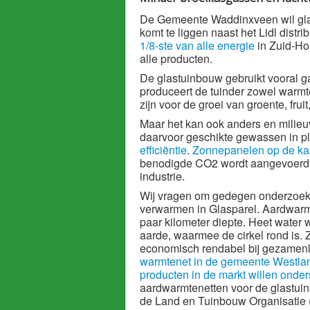
De Gemeente Waddinxveen wil glas
komt te liggen naast het Lidl distr
1/8-ste van alle energie
in Zuid-Hol
alle producten.
De glastuinbouw gebruikt vooral 
produceert de tuinder zowel warmte,
zijn voor de groei van groente, frui
Maar het kan ook anders en milieuv
daarvoor geschikte gewassen in p
efficiëntie
.
Zonnepanelen op de ka
benodigde CO2 wordt aangevoerd v
industrie.
Wij vragen om gedegen onderzoek 
verwarmen in Glasparel. Aardwarm
paar kilometer diepte. Heet water
aarde, waarmee de cirkel rond is. 
economisch rendabel bij gezamenli
warmtenet in de gemeente Westlan
producten in de markt willen onde
aardwarmtenetten voor de glastuinb
de Land en Tuinbouw Organisatie 