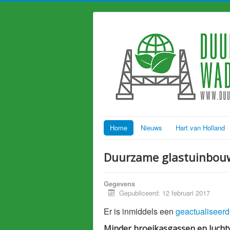
Home
Nieuws
Hart van Holland
Duurzame glastuinbouw 
Gegevens
Gepubliceerd: 12 februari 2017
Er is inmiddels een
geactualiseerd
Minder broeikasgassen en luchtv