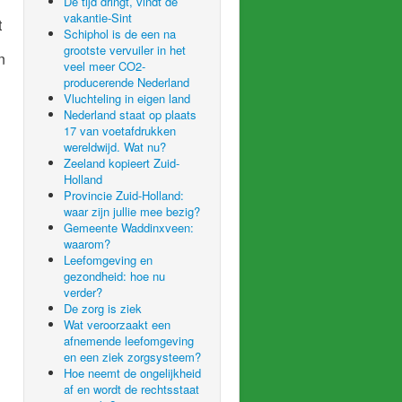
De tijd dringt, vindt de
vakantie-Sint
t
Schiphol is de een na
grootste vervuiler in het
n
veel meer CO2-
producerende Nederland
Vluchteling in eigen land
Nederland staat op plaats
17 van voetafdrukken
wereldwijd. Wat nu?
Zeeland kopieert Zuid-
Holland
Provincie Zuid-Holland:
waar zijn jullie mee bezig?
Gemeente Waddinxveen:
waarom?
Leefomgeving en
gezondheid: hoe nu
verder?
De zorg is ziek
Wat veroorzaakt een
afnemende leefomgeving
en een ziek zorgsysteem?
Hoe neemt de ongelijkheid
af en wordt de rechtsstaat