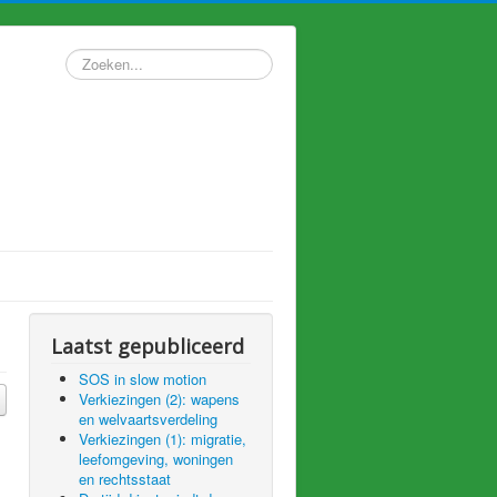
Zoeken...
Laatst gepubliceerd
SOS in slow motion
Verkiezingen (2): wapens
en welvaartsverdeling
Verkiezingen (1): migratie,
leefomgeving, woningen
en rechtsstaat