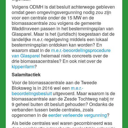
Volgens ODMH is dat besluit achterwege gebleven
omdat geen omgevingsvergunning nodig zou zijn
voor een centrale onder de 15 MW en de
biomassacentrale zou volgens de gemeente
Waddinxveen passen in het bestemmingsplan van
Glasparel. Maar is het (juridisch) toegestaan dat de
landelijke m.e.r.-regelgeving middels een lokaal
bestemmingsplan ontdoken kan worden? En
waarom staat in de
m.e.r.-beoordelingsprocedure
van Glasparel
helemaal niets concreets over de
drie biomassacentrales? En ook niet over de
kippenfarm
?
Salamitactiek
Voor de biomassacentrale aan de Tweede
Bloksweg is in 2016 wel een
m.e.r.-
beoordelingsbesluit
uitgevoerd. Maar waarom is de
biomassacentrale aan de Zesde Tochtweg nabij nr
9 geheel buiten dit besluit gehouden? Ondanks de
verbanden tussen beide centrales, zoals
opgenomen in de
eerder verleende vergunning
?
Als beide centrales wel waren gecombineerd was