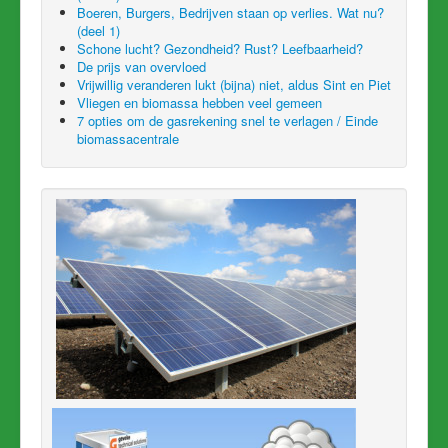
Boeren, Burgers, Bedrijven staan op verlies. Wat nu?
(deel 1)
Schone lucht? Gezondheid? Rust? Leefbaarheid?
De prijs van overvloed
Vrijwillig veranderen lukt (bijna) niet, aldus Sint en Piet
Vliegen en biomassa hebben veel gemeen
7 opties om de gasrekening snel te verlagen / Einde
biomassacentrale