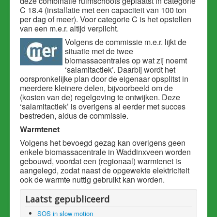
deze combinatie ruimschoots geplaatst in categorie
C 18.4 (installatie met een capaciteit van 100 ton
per dag of meer). Voor categorie C is het opstellen
van een m.e.r. altijd verplicht.
Volgens de commissie m.e.r. lijkt de
situatie met de twee
biomassacentrales op wat zij noemt
‘salamitactiek’. Daarbij wordt het
oorspronkelijke plan door de eigenaar opsplitst in
meerdere kleinere delen, bijvoorbeeld om de
(kosten van de) regelgeving te ontwijken. Deze
‘salamitactiek’ is overigens al eerder met succes
bestreden, aldus de commissie.
Warmtenet
Volgens het bevoegd gezag kan overigens geen
enkele biomassacentrale in Waddinxveen worden
gebouwd, voordat een (regionaal) warmtenet is
aangelegd, zodat naast de opgewekte elektriciteit
ook de warmte nuttig gebruikt kan worden.
Laatst gepubliceerd
SOS in slow motion