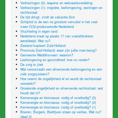
Verkiezingen (2): wapens en welvaartsverdeling
Verkiezingen (1): migratie, leefomgeving, woningen en
rechtsstaat
De tijd dringt, vindt de vakantie-Sint
Schiphol is de een na grootste vervuiler in het veel
meer CO2-producerende Nederland
Vluchteling in eigen land
Nederland staat op plaats 17 van voetafdrukken
wereldwijd. Wat nu?
Zeeland kopieert Zuid-Holland
Provincie Zuid-Holland: waar zijn jullie mee bezig?
Gemeente Waddinxveen: waarom?
Leefomgeving en gezondheid: hoe nu verder?
De zorg is ziek
Wat veroorzaakt een afnemende leefomgeving en een
ziek zorgsysteem?
Hoe neemt de ongelijkheid af en wordt de rechtsstaat
versterkt?
Groeiende ongelijkheid en afnemende rechtsstaat: wat
houdt dat in?
Kernenergie en biomassa: nodig of overbodig? (3)
Kernenergie en biomassa: nodig of overbodig? (2)
Kernenergie en biomassa: nodig of overbodig? (1)
Boeren, Burgers, Bedrijven staan op verlies. Wat nu?
(deel 2)