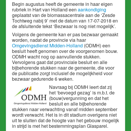
Begin augustus heeft de gemeente in haar eigen
rubriek in Hart van Holland een
aankondiging
geplaatst van de biomassacentrale aan de ‘Zesde
Tochtweg nabij 9’ met de datum van 17-07-2018 en
de afsluitende tekst ‘Bezwaar is nog niet mogelijk’.
Volgens de gemeente kan er pas bezwaar gemaakt
worden, nadat de provincie via haar
Omgevingsdienst Midden-Holland
(ODMH) een
besluit heeft genomen over de voorgenomen bouw.
ODMH wacht nog op aanvullende stukken.
Vervolgens gaat dat provinciale besluit en alle
bijbehorende stukken naar de gemeente, die voor
de publicatie zorgt inclusief de mogelijkheid voor
bezwaar gedurende 6 weken.
Navraag bij ODMH leert dat zij
het ‘bevoegd gezag’ is m.b.t. de
(bouw)vergunning en dat het
besluit en alle bijbehorende
stukken naar verwachting vanaf midden september
wordt verwacht. Het is in dit stadium overigens niet
uit te sluiten dat de hoogte van het gebouw mogelijk
in strijd is met het bestemmingsplan Glasparel.