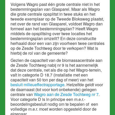
Volgens Wagro past één grote centrale niet in het
bestemmingsplan van Glasparel. Maar als Wagro
die grote centrale opsplitst in twee stuks en het
tweede exemplaar op de Tweede Bloksweg plaatst,
net over de rand van Glasparel, voldoet Wagro dan
formeel aan het bestemmingsplan? Heeft Wagro
middels de opsplitsing over twee locaties het
bestemmingsplan omzeilt? En deze constructie
herhaald door een van zijn voorheen twee centrales
op de Zesde Tochtweg door te verkopen? Wat is
hierbij de rol van de gemeente?
Gezien de capaciteit van de biomassacentrale aan
de Zesde Tochtweg nabij nr 9 is het aannemelijk
dat deze centrale, net als die op het Wagro-terrein,
valt in categorie D 18.7 (installatie met een
capaciteit van 50 ton per dag of meer) van het
besluit milieueffectrapportage
. Hetzelfde geldt voor
de daarnaast (tot voor kort onbekende) gelegen
centrale van
Wagro aan de Zesde Tochtweg nr 7
.
Voor categorie D is in principe een m.e.r.-
beoordelingsbesluit nodig om te bepalen of een
volledige m.e.r. moet worden opgesteld door de
eigenaar.