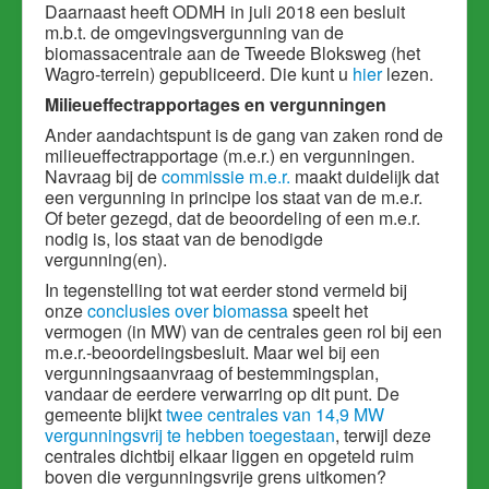
Daarnaast heeft ODMH in juli 2018 een besluit
m.b.t. de omgevingsvergunning van de
biomassacentrale aan de Tweede Bloksweg (het
Wagro-terrein) gepubliceerd. Die kunt u
hier
lezen.
Milieueffectrapportages en vergunningen
Ander aandachtspunt is de gang van zaken rond de
milieueffectrapportage (m.e.r.) en vergunningen.
Navraag bij de
commissie m.e.r.
maakt duidelijk dat
een vergunning in principe los staat van de m.e.r.
Of beter gezegd, dat de beoordeling of een m.e.r.
nodig is, los staat van de benodigde
vergunning(en).
In tegenstelling tot wat eerder stond vermeld bij
onze
conclusies over biomassa
speelt het
vermogen (in MW) van de centrales geen rol bij een
m.e.r.-beoordelingsbesluit. Maar wel bij een
vergunningsaanvraag of bestemmingsplan,
vandaar de eerdere verwarring op dit punt. De
gemeente blijkt
twee centrales van 14,9 MW
vergunningsvrij te hebben toegestaan
, terwijl deze
centrales dichtbij elkaar liggen en opgeteld ruim
boven die vergunningsvrije grens uitkomen?