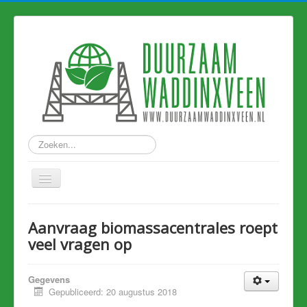
Zoeken...
Home
Aanvraag biomassacentrales roept
Nieuws
veel vragen op
Hart van Holland
Gegevens
Duurzame links
Gepubliceerd: 20 augustus 2018
Eerdere artikelen