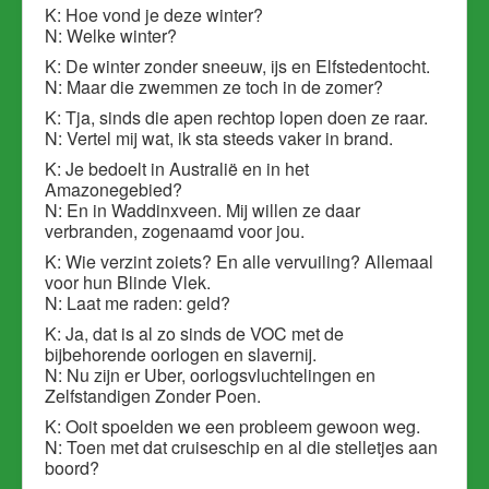
K: Hoe vond je deze winter?
N: Welke winter?
K: De winter zonder sneeuw, ijs en Elfstedentocht.
N: Maar die zwemmen ze toch in de zomer?
K: Tja, sinds die apen rechtop lopen doen ze raar.
N: Vertel mij wat, ik sta steeds vaker in brand.
K: Je bedoelt in Australië en in het
Amazonegebied?
N: En in Waddinxveen. Mij willen ze daar
verbranden, zogenaamd voor jou.
K: Wie verzint zoiets? En alle vervuiling? Allemaal
voor hun Blinde Vlek.
N: Laat me raden: geld?
K: Ja, dat is al zo sinds de VOC met de
bijbehorende oorlogen en slavernij.
N: Nu zijn er Uber, oorlogsvluchtelingen en
Zelfstandigen Zonder Poen.
K: Ooit spoelden we een probleem gewoon weg.
N: Toen met dat cruiseschip en al die stelletjes aan
boord?