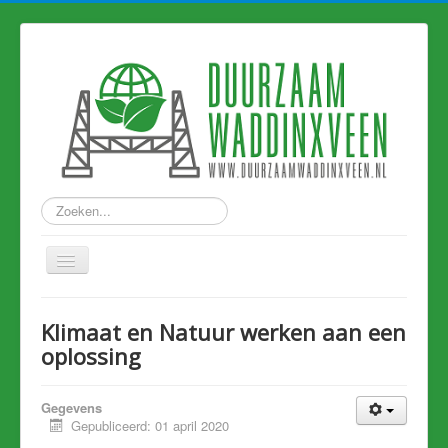
Zoeken...
Home
Klimaat en Natuur werken aan een
Nieuws
oplossing
Hart van Holland
Gegevens
Duurzame links
Gepubliceerd: 01 april 2020
Eerdere artikelen