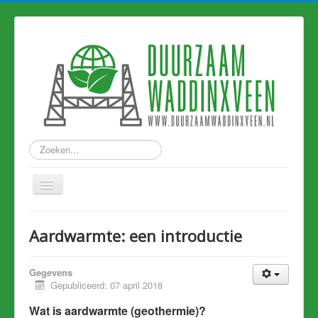
Zoeken...
Home
Aardwarmte: een introductie
Nieuws
Hart van Holland
Gegevens
Gepubliceerd: 07 april 2018
Duurzame links
Wat is aardwarmte (geothermie)?
Eerdere artikelen