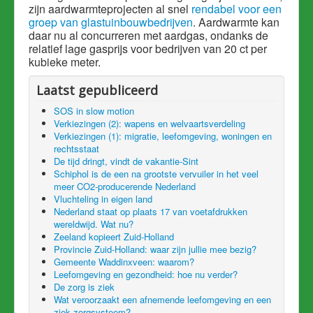
zijn aardwarmteprojecten al snel
rendabel voor een
groep van glastuinbouwbedrijven
. Aardwarmte kan
daar nu al concurreren met aardgas, ondanks de
relatief lage gasprijs voor bedrijven van 20 ct per
kubieke meter.
Laatst gepubliceerd
SOS in slow motion
Verkiezingen (2): wapens en welvaartsverdeling
Verkiezingen (1): migratie, leefomgeving, woningen en
rechtsstaat
De tijd dringt, vindt de vakantie-Sint
Schiphol is de een na grootste vervuiler in het veel
meer CO2-producerende Nederland
Vluchteling in eigen land
Nederland staat op plaats 17 van voetafdrukken
wereldwijd. Wat nu?
Zeeland kopieert Zuid-Holland
Provincie Zuid-Holland: waar zijn jullie mee bezig?
Gemeente Waddinxveen: waarom?
Leefomgeving en gezondheid: hoe nu verder?
De zorg is ziek
Wat veroorzaakt een afnemende leefomgeving en een
ziek zorgsysteem?