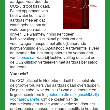
aardgas, waardoor de
CO2-uitstoot fors daalt.
Bij het oppompen van
heet water komt wat
aardgas mee en dat
wordt gebruikt om de
waterpompen aan te
drijven. De warmtewinning kent geen
luchtvervuiling en is lokaal gericht zonder
vrachtwagentransport met alle bijbehorende
luchtvervuiling en CO2-uitstoot. Aardwarmte is veel
duurzamer dan het transporteren en verbranden
van
biomassa
, waarbij luchtvervuiling ontstaat en
de CO2-uitstoot vergeleken met aardgas per saldo
toeneemt.
Voor wie?
De CO2-uitstoot in Nederland daalt het snelst als
de grootverbruikers van aardgas gaan overstappen.
De glastuinbouw verbruikt 1/8 van alle energie en
is geconcentreerd in
gebieden die ook geschikt zijn
voor aardwarmte
. Om de kosten van de
warmteleidingen en de warmteverliezen door het
ondergrondse transport zo laag mogelijk te houden,