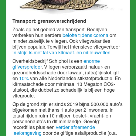
Transport: grensoverschrijdend
Zoals op het gebied van transport. Bedrijven
verbreken hun eerdere
belofte tijdens corona
om
minder zakelijk te vliegen. Ook vliegvakanties
blijven populair. Terwijl het intensieve vliegverkeer
in strijd is met tal van klimaat- en milieuwetten
.
Overheidsbedrijf Schiphol is een
enorme
gifverspreider
. Vliegen veroorzaakt natuur- en
gezondheidsschade door lawaai, (ultra)fijnstof, gif
en
10%
van alle Nederlandse stikstofproductie. En
klimaatschade door minimaal 13 Megaton CO2-
uitstoot, die dubbel zo schadelijk is bij een hoge
vliegroute.
Op de grond zijn er sinds 2019 bijna 500.000 auto’s
bijgekomen met thans 1 auto per 2 inwoners. In
totaal rijden ruim 10 miljoen bestel-, vracht- en
personenauto’s in dit minilandje. Gevolg:
recordfiles plus een
verder afnemende
leefomgeving
door de giftige asfaltproductie (o.a.