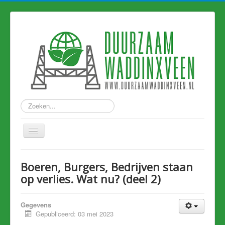
Zoeken...
Home
Boeren, Burgers, Bedrijven staan
Nieuws
op verlies. Wat nu? (deel 2)
Hart van Holland
Gegevens
Duurzame links
Gepubliceerd: 03 mei 2023
Eerdere artikelen