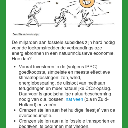
De miljarden aan fossiele subsidies zijn hard nodig
voor de toekomstreddende verbrandingsloze
energiebronnen in een natuurinclusieve economie.
Hoe dan?
Vooral investeren in de (volgens IPPC)
goedkoopste, simpelste en meeste effectieve
klimaatoplossingen: zon, wind,
energiebesparing, de uitstoot van methaan
terugdringen en meer natuurlijke CO2-opslag.
Daarvoor is grootschalige natuurbescherming
nodig van o.a. bossen,
nat veen
(o.a in Zuid-
Holland) en zeeën.
Grenzen stellen aan het huidige ‘feestje’ van de
overconsumptie.
Grenzen stellen aan alle fossiele transporten en
bedrijven, te beginnen met vliegen.