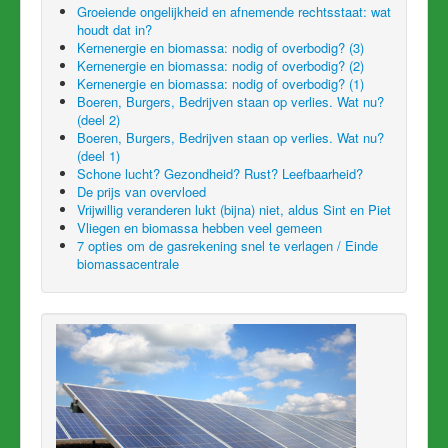
Groeiende ongelijkheid en afnemende rechtsstaat: wat
houdt dat in?
Kernenergie en biomassa: nodig of overbodig? (3)
Kernenergie en biomassa: nodig of overbodig? (2)
Kernenergie en biomassa: nodig of overbodig? (1)
Boeren, Burgers, Bedrijven staan op verlies. Wat nu?
(deel 2)
Boeren, Burgers, Bedrijven staan op verlies. Wat nu?
(deel 1)
Schone lucht? Gezondheid? Rust? Leefbaarheid?
De prijs van overvloed
Vrijwillig veranderen lukt (bijna) niet, aldus Sint en Piet
Vliegen en biomassa hebben veel gemeen
7 opties om de gasrekening snel te verlagen / Einde
biomassacentrale