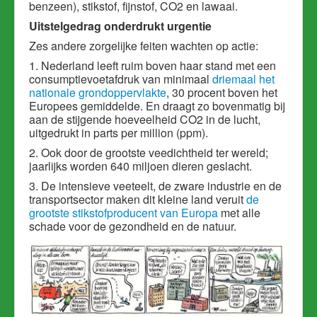
benzeen), stikstof, fijnstof, CO2 en lawaai.
Uitstelgedrag onderdrukt urgentie
Zes andere zorgelijke feiten wachten op actie:
1. Nederland leeft ruim boven haar stand met een
consumptievoetafdruk van minimaal
driemaal het
nationale grondoppervlakte
, 30 procent boven het
Europees gemiddelde. En draagt zo bovenmatig bij
aan de stijgende hoeveelheid CO2 in de lucht,
uitgedrukt in parts per million (ppm).
2. Ook door de grootste veedichtheid ter wereld;
jaarlijks worden 640 miljoen dieren geslacht.
3. De intensieve veeteelt, de zware industrie en de
transportsector maken dit kleine land veruit
de
grootste stikstofproducent van Europa
met alle
schade voor de gezondheid en de natuur.