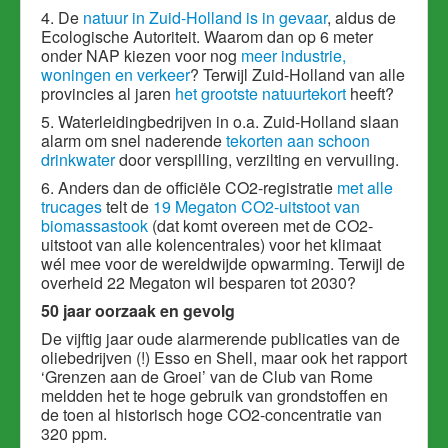
4. De
natuur in Zuid-Holland is in gevaar
, aldus de
Ecologische Autoriteit. Waarom dan op 6 meter
onder NAP kiezen voor nog
meer industrie,
woningen en verkeer
? Terwijl Zuid-Holland van alle
provincies al jaren
het grootste natuurtekort
heeft?
5. Waterleidingbedrijven in o.a. Zuid-Holland slaan
alarm om snel naderende
tekorten aan schoon
drinkwater
door verspilling, verzilting en vervuiling.
6. Anders dan de officiële CO2-registratie
met alle
trucages
telt de
19 Megaton CO2-uitstoot van
biomassastook
(dat komt overeen met de CO2-
uitstoot van alle kolencentrales) voor het klimaat
wél mee voor de wereldwijde opwarming. Terwijl de
overheid 22 Megaton wil besparen tot 2030?
50 jaar oorzaak en gevolg
De vijftig jaar oude alarmerende publicaties van de
oliebedrijven (!) Esso en Shell, maar ook het rapport
‘Grenzen aan de Groei’ van de Club van Rome
meldden het te hoge gebruik van grondstoffen en
de toen al historisch hoge CO2-concentratie van
320 ppm.