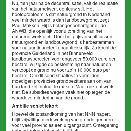
Nu, tien jaar na de decentralisatie, valt de realisatie
van het natuurnetwerk opnieuw stil. Het
hoofdprobleem is dat natuurgrond in Nederland
veel minder waard is dan landbouwgrond, zegt
Paul Makken. Hij is belangenbehartiger bij de
ANWB, die openlijk voor uitbreiding van het
natuurnetwerk pleit. Door het prijsverschil tussen
natuurgrond en landbouwgrond is herbestemmen
voor natuur financieel onaantrekkelijk. Zo kocht de
provincie Gelderland in het Binnenveld
landbouwpercelen voor ongeveer 50.000 euro per
hectare, wijzigde de bestemming naar natuur en
verkoopt de grond nu voor zo’n 10.000 euro per
hectare. Om dit soort situaties te vermijden,
moedigen provincies grondbezitters aan om van
hun land zélf natuur te maken. Maar ook dat werkt
niet. De subsidies wegen va
ak niet op tegen de
waardevermindering van de grond.
Ambitie schiet tekort
Hoewel de totstandkoming van het NNN hapert,
blijft vrijwillige medewerking van grondeigenaren
voor veel provincies een uitgangspunt. Onteigening
gebeurt zelden tot nooit, blijkt uit