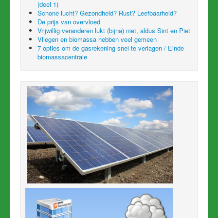
(deel 1)
Schone lucht? Gezondheid? Rust? Leefbaarheid?
De prijs van overvloed
Vrijwillig veranderen lukt (bijna) niet, aldus Sint en Piet
Vliegen en biomassa hebben veel gemeen
7 opties om de gasrekening snel te verlagen / Einde
biomassacentrale