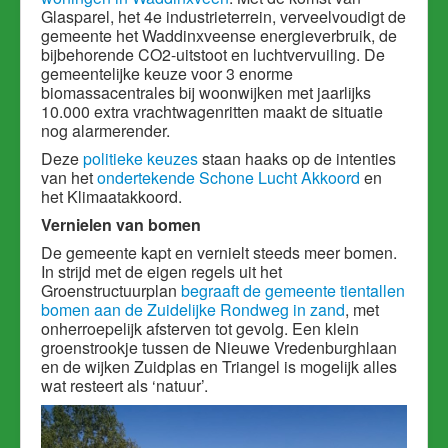
Glasparel, het 4e industrieterrein, verveelvoudigt de
gemeente het Waddinxveense energieverbruik, de
bijbehorende CO2-uitstoot en luchtvervuiling. De
gemeentelijke keuze voor 3 enorme
biomassacentrales bij woonwijken met jaarlijks
10.000 extra vrachtwagenritten maakt de situatie
nog alarmerender.
Deze
politieke keuzes
staan haaks op de intenties
van het
ondertekende Schone Lucht Akkoord
en
het Klimaatakkoord.
Vernielen van bomen
De gemeente kapt en vernielt steeds meer bomen.
In strijd met de eigen regels uit het
Groenstructuurplan
begraaft de gemeente tientallen
bomen aan de Zuidelijke Rondweg in zand
, met
onherroepelijk afsterven tot gevolg. Een klein
groenstrookje tussen de Nieuwe Vredenburghlaan
en de wijken Zuidplas en Triangel is mogelijk alles
wat resteert als ‘natuur’.