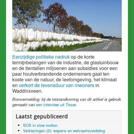
Eenzijdige politieke nadruk
op de korte
termijnbelangen van de industrie, de glastuinbouw
en de tientallen miljoenen aan subsidies voor een
paar houtverbrandende ondernemers gaat ten
koste van de natuur, de leefomgeving, het klimaat
en
verkort de levensduur van inwoners
in
Waddinxveen.
Bronvermelding: bij de totstandkoming van dit artikel is gebruik
gemaakt van
een interview uit Trouw
.
Laatst gepubliceerd
SOS in slow motion
Verkiezingen (2): wapens en welvaartsverdeling