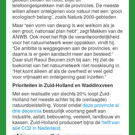
telefoongesprekken met de provincies. De meeste
willen alleen onteigenen voor natuur met een ‘groot
ecologisch belang’, zoals Natura-2000-gebieden.
Maar “een vorm van dwang is wel welkom als je
een groot, nationaal plan hebt”, zegt Makken van de
ANWB. Ook moet het Rijk de verantwoordelijkheid
voor het natuurnetwerk weer oppakken, vindt hij.
“De ambitie is weggegeven aan de provincies, en
daarna is er geen aandacht meer aan besteed.”
Daar sluit Raoul Beunen zich bij aan. Hij ziet de
toekomst van het natuurnetwerk niet rooskleurig in.
“Het komt alleen af als de overheid er veel geld
voor vrijmaakt en onteigening gaat inzetten.”
Prioriteiten in Zuid-Holland en Waddinxveen
Met een realisatie van slechts 20% loopt Zuid-
Holland het meeste achter bij de (verlaagde)
natuurdoelstelling. Vooral omdat
deze provincie al
drie decennia
bestuurlijk voorrang geeft aan
industrie, asfalt, bebouwing, veeteelt, landbouw en
kassen. Zuid-Holland produceert bijna de
helft van
alle CO2 in Nederland
.