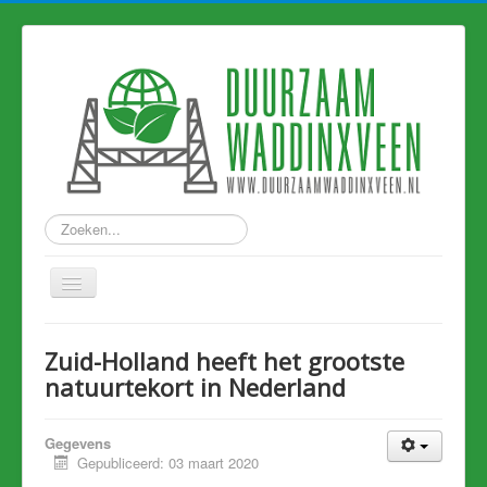
Zoeken...
Home
Zuid-Holland heeft het grootste
Nieuws
natuurtekort in Nederland
Hart van Holland
Gegevens
Duurzame links
Gepubliceerd: 03 maart 2020
Eerdere artikelen