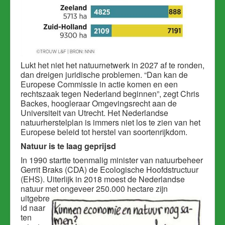
Lukt het niet het natuurnetwerk in 2027 af te ronden,
dan dreigen juridische problemen. “Dan kan de
Europese Commissie in actie komen en een
rechtszaak tege
n Nederland beginnen”, zegt Chris
Backes, hoogleraar Omgevingsrecht aan de
Universiteit van Utrecht. Het Nederlandse
natuurherstelplan is immers niet los te zien van het
Europese beleid tot herstel van soortenrijkdom.
Natuur is te laag geprijsd
In 1990 startte toenmalig minister van natuurbeheer
Gerrit Braks (CDA) de Ecologische Hoofdstructuur
(EHS). Uiterlijk in 2018 moest de Nederlandse
natuur met ong
eveer 25
0.000 hectare zijn
uitgebre
id naar
ten