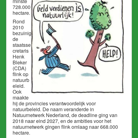
minste
728.000
hectare.
Rond
2010
bezuinig
de
staatsse
cretaris
Henk
Bleker
(CDA)
flink op
natuurb
eleid.
Ook
maakte
hij de provincies verantwoordelijk voor
natuurbeleid. De naam veranderde in
Natuurnetwerk Nederland, de deadline ging van
2018 naar eind 2027, en de ambities voor het
natuurnetwerk gingen flink omlaag naar 668.000
hectare.