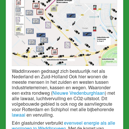
Waddinxveen gedraagt zich bestuurlijk net als
Nederland en Zuid-Holland Ook hier wonen de
meeste mensen in het zuiden en westen tussen
industrieterreinen, kassen en wegen. Waaronder
een extra rondweg (
Nieuwe Vredenburghlaan
) met
alle lawaai, luchtvervuiling en CO2-uitstoot. Dit
volgebouwde gebied is ook nog de aanvliegroute
voor Rotterdam en Schiphol met alle bijbehorende
lawaai
en vervuiling.
Eén glastuinder verbruikt
evenveel energie als alle
woningen in Waddinxveen
. Met de komst van