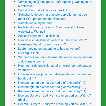
Verkiezingen (1): migratie, leefomgeving, woningen en
rechtsstaat
De tijd dringt, vindt de vakantie-Sint
Schiphol is de een na grootste vervuiler in het veel
meer CO2-producerende Nederland
Vluchteling in eigen land
Nederland staat op plaats 17 van voetafdrukken
wereldwijd. Wat nu?
Zeeland kopieert Zuid-Holland
Provincie Zuid-Holland: waar zijn jullie mee bezig?
Gemeente Waddinxveen: waarom?
Leefomgeving en gezondheid: hoe nu verder?
De zorg is ziek
Wat veroorzaakt een afnemende leefomgeving en een
ziek zorgsysteem?
Hoe neemt de ongelijkheid af en wordt de rechtsstaat
versterkt?
Groeiende ongelijkheid en afnemende rechtsstaat: wat
houdt dat in?
Kernenergie en biomassa: nodig of overbodig? (3)
Kernenergie en biomassa: nodig of overbodig? (2)
Kernenergie en biomassa: nodig of overbodig? (1)
Boeren, Burgers, Bedrijven staan op verlies. Wat nu?
(deel 2)
Boeren, Burgers, Bedrijven staan op verlies. Wat nu?