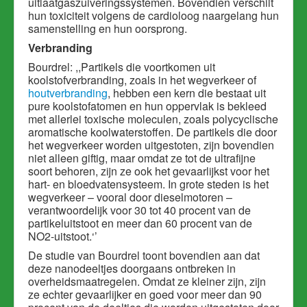
uitlaatgaszuiveringssystemen. Bovendien verschilt
hun toxiciteit volgens de cardioloog naargelang hun
samenstelling en hun oorsprong.
Verbranding
Bourdrel: ,,Partikels die voortkomen uit
koolstofverbranding, zoals in het wegverkeer of
houtverbranding
, hebben een kern die bestaat uit
pure koolstofatomen en hun oppervlak is bekleed
met allerlei toxische moleculen, zoals polycyclische
aromatische koolwaterstoffen. De partikels die door
het wegverkeer worden uitgestoten, zijn bovendien
niet alleen giftig, maar omdat ze tot de ultrafijne
soort behoren, zijn ze ook het gevaarlijkst voor het
hart- en bloedvatensysteem. In grote steden is het
wegverkeer – vooral door dieselmotoren –
verantwoordelijk voor 30 tot 40 procent van de
partikeluitstoot en meer dan 60 procent van de
NO2-uitstoot.‘’
De studie van Bourdrel toont bovendien aan dat
deze nanodeeltjes doorgaans ontbreken in
overheidsmaatregelen. Omdat ze kleiner zijn, zijn
ze echter gevaarlijker en goed voor meer dan 90