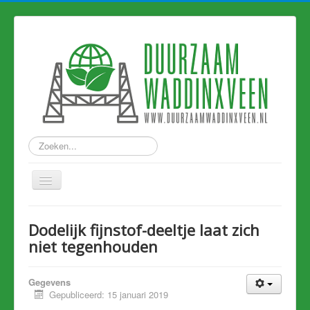
Zoeken...
Home
Dodelijk fijnstof-deeltje laat zich
Nieuws
niet tegenhouden
Hart van Holland
Gegevens
Duurzame links
Gepubliceerd: 15 januari 2019
Eerdere artikelen