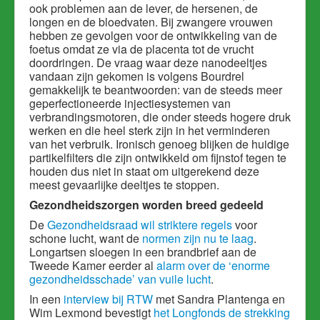
ook problemen aan de lever, de hersenen, de
longen en de bloedvaten. Bij zwangere vrouwen
hebben ze gevolgen voor de ontwikkeling van de
foetus omdat ze via de placenta tot de vrucht
doordringen. De vraag waar deze nanodeeltjes
vandaan zijn gekomen is volgens Bourdrel
gemakkelijk te beantwoorden: van de steeds meer
geperfectioneerde injectiesystemen van
verbrandingsmotoren, die onder steeds hogere druk
werken en die heel sterk zijn in het verminderen
van het verbruik. Ironisch genoeg blijken de huidige
partikelfilters die zijn ontwikkeld om fijnstof tegen te
houden dus niet in staat om uitgerekend deze
meest gevaarlijke deeltjes te stoppen.
Gezondheidszorgen worden breed gedeeld
De
Gezondheidsraad wil striktere regels
voor
schone lucht, want de
normen zijn nu te laag
.
Longartsen sloegen in een brandbrief aan de
Tweede Kamer eerder al
alarm over de ‘enorme
gezondheidsschade’ van vuile lucht
.
In een
interview bij RTW
met Sandra Plantenga en
Wim Lexmond bevestigt
het Longfonds de strekking