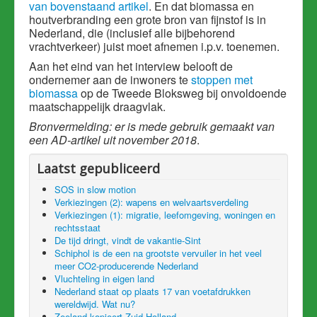
van bovenstaand artikel
. En dat biomassa en
houtverbranding een grote bron van fijnstof is in
Nederland, die (inclusief alle bijbehorend
vrachtverkeer) juist moet afnemen i.p.v. toenemen.
Aan het eind van het interview belooft de
ondernemer aan de inwoners te
stoppen met
biomassa
op de Tweede Bloksweg bij onvoldoende
maatschappelijk draagvlak.
Bronvermelding: er is mede gebruik gemaakt van
een AD-artikel uit november 2018
.
Laatst gepubliceerd
SOS in slow motion
Verkiezingen (2): wapens en welvaartsverdeling
Verkiezingen (1): migratie, leefomgeving, woningen en
rechtsstaat
De tijd dringt, vindt de vakantie-Sint
Schiphol is de een na grootste vervuiler in het veel
meer CO2-producerende Nederland
Vluchteling in eigen land
Nederland staat op plaats 17 van voetafdrukken
wereldwijd. Wat nu?
Zeeland kopieert Zuid-Holland