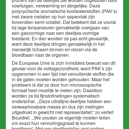
procent van de deeltjes die worden uitgestoten door
voertuigen, verwarming en dergelijke. Deze
polycyclische aromatische koolwaterstoffen (PAK’s)
met zware metalen op hun oppervlak zijn
bovendien semi-volatiel. Dat betekent dat ze vooral
bij lage temperaturen gemakkelijk overgaan van
een gasvormige naar een deeltjes-vormige
toestand. En dan worden ze pas echt gevaarlijk,
want deze deeltjes dringen gemakkelijk in het
menselijk lichaam binnen en reizen via de
bloedbaan naar de organen.
De Europese Unie is zich inmiddels bewust van dit
gevaar voor de volksgezondheid, want PAK’s zijn
opgenomen in een lijst met vervuilende stoffen die
in de gaten moeten worden gehouden. Maar het
probleem is dat ze door hun microscopische
formaat heel moeilijk te meten zijn. Daardoor
worden ze bij fijnstofmetingen systematisch
onderschat. ,,Deze ultrafijne deeltjes hebben een
verwaarloosbare massa en dus zijn metingen
uitgedrukt in gewicht niet representatief,” zo vertelt
Bourdrel. ,,We zouden ze eigenlijk moeten tellen
om exact hun vervuilingsgraad te kunnen
becijferen”. Met een deeltjesteller, met andere