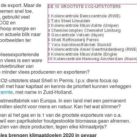
 de export. Maar de
nemen snel toe.
, gebruikt veel
 CO2 en
 hoop energie en
 actuele blik naar
oorbeelden ter
 vleesexporterende
an vlees is een ware
ootverbruiker van
e minder vlees produceren en exporteren?
2-uitstoters staat Shell in Pernis. I.p.v. diens focus op
l met haar kapitaal en kennis de prioriteit kunnen verleggen
warmte
, met name in Zuid-Holland.
unstmestfabriek van Europa. In een land met een permanent
dien slecht voor mens en natuur. Kan het wat slimmer?
an al het gas en is 1 van de grootste exporteurs van o.a.
l wil een paprikateler houtgestookte biomassa gaan afnemen.
zien van deze producten, tegen elke klimaatprijs?
es brengen klimaatdoelen 2020 in gevaar