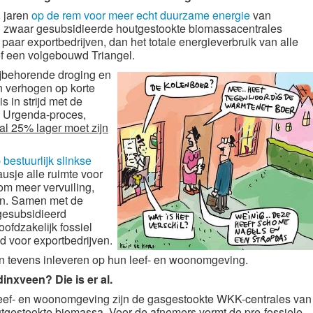
l jaren
op de rem voor meer echt duurzame energie
van
 zwaar gesubsidieerde houtgestookte biomassacentrales
aar exportbedrijven, dan het totale energieverbruik van alle
f een volgebouwd Triangel.
jbehorende droging en
 verhogen op korte
s in strijd met de
te Urgenda-proces,
al 25% lager moet zijn
p
bestuurlijk slinkse
sje alle ruimte voor
om meer vervuiling,
en. Samen met de
 gesubsidieerd
ofdzakelijk fossiel
 voor exportbedrijven.
 tevens inleveren op hun leef- en woonomgeving.
nxveen? Die is er al.
 leef- en woonomgeving zijn de gasgestookte WKK-centrales van
utgestookte biomassa. Voor de afnemers vormt de pre-fossiele