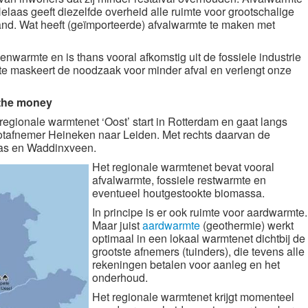
elaas geeft diezelfde overheid alle ruimte voor grootschalige
eland. Wat heeft (geïmporteerde) afvalwarmte te maken met
nwarmte en is thans vooral afkomstig uit de fossiele industrie
te maskeert de noodzaak voor minder afval en verlengt onze
 the money
 regionale warmtenet ‘Oost’ start in Rotterdam en gaat langs
otafnemer Heineken naar Leiden. Met rechts daarvan de
las en Waddinxveen.
Het regionale warmtenet bevat vooral
afvalwarmte, fossiele restwarmte en
eventueel houtgestookte biomassa.
In principe is er ook ruimte voor aardwarmte.
Maar juist
aardwarmte
(geothermie) werkt
optimaal in een lokaal warmtenet dichtbij de
grootste afnemers (tuinders), die tevens alle
rekeningen betalen voor aanleg en het
onderhoud.
Het regionale warmtenet krijgt momenteel