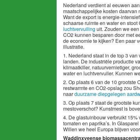
Nederland verdient al eeuwen aan
maatschappelijke kosten daarvan 
Want de export is energie-intensief
schaarse ruimte en water en stoot
luchtvervuiling
uit. Zouden we een
CO2 kunnen besparen door met een
de economie te kijken? Een paar v
illustratie.
1. Nederland staat in de top 3 van
landen. De industriële productie v
klimaatkiller, natuurvernietiger, gr
water en luchtvervuiler. Kunnen w
2. Op plaats 6 van de 10 grootste CO
restwarmte en CO2-opslag zou Shel
naar
duurzame diepgelegen aard
3. Op plaats 7 staat de grootste k
mestoverschot? Kunstmest is boven
4. De glastuinbouw verbruikt 15% v
tomaten en paprika’s. In Glaspare
Willen we heel Europa blijven voor
Waddinxveense biomassacentral