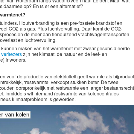
mte’ van Rotterdam langs Waddinxveen naar Leiden. Maar wat
s daarmee op? En is er een alternatief?
 warmtenet?
uinders. Houtverbranding is een pre-fossiele brandstof en
el CO2 als gas. Plus luchtvervuiling. Daar komt de CO2-
gsproces en de meer dan tienduizend vrachtwagentransporten
overlast en luchtvervuiling.
k kunnen maken van het warmtenet met zwaar gesubsidieerde
 verliezers
zijn het klimaat, de natuur en de leef- en
e) inwoners.
 voor de productie van elektriciteit geeft warmte als bijproduct
trekkelijk, ‘restwarmte’ verkoopt stukken beter. De twee
zouden oorspronkelijk met restwarmte een langer bestaansrecht
el. Inmiddels wil niemand restwarmte van kolencentrales
rieus klimaatprobleem is geworden.