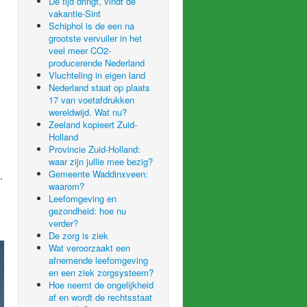
De tijd dringt, vindt de
vakantie-Sint
Schiphol is de een na
grootste vervuiler in het
veel meer CO2-
producerende Nederland
Vluchteling in eigen land
Nederland staat op plaats
17 van voetafdrukken
wereldwijd. Wat nu?
Zeeland kopieert Zuid-
Holland
Provincie Zuid-Holland:
waar zijn jullie mee bezig?
.
Gemeente Waddinxveen:
waarom?
Leefomgeving en
gezondheid: hoe nu
verder?
De zorg is ziek
Wat veroorzaakt een
afnemende leefomgeving
en een ziek zorgsysteem?
Hoe neemt de ongelijkheid
af en wordt de rechtsstaat