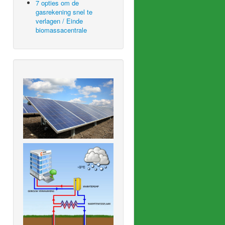
7 opties om de
gasrekening snel te
verlagen / Einde
biomassacentrale