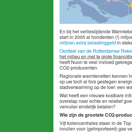
En bij het verlieslijdende Warmteb
start in 2005 al honderden (!) milj
miljoen extra belastinggeld
in stek
Oordeel van de Rotterdamse Rek
het milieu en met te grote financiële
heeft Nuon te veel invloed gekrege
CO2-producenten.
Regionale warmtenetten kennen ho
op uw toch al fors gestegen energ
stadverwarming op de loer: een wa
Wat heeft een nieuwe kostbare infr
overstap naar echte en relatief g
vervuiler eindelijk betalen?
Wie zijn de grootste CO2-produ
Vijf kolencentrales staan in de T
inruilen voor (geïmporteerd) gas ve