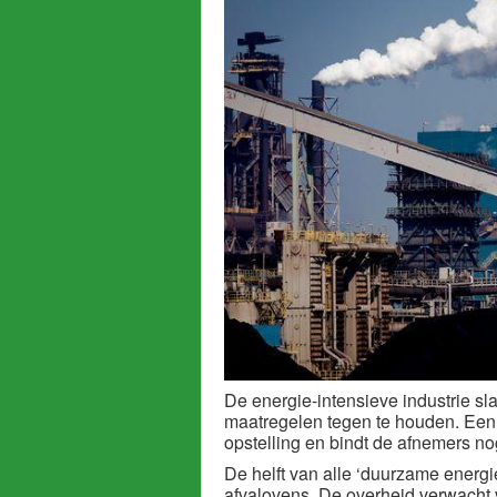
De energie-intensieve industrie sl
maatregelen tegen te houden. Een 
opstelling en bindt de afnemers nog
De helft van alle ‘duurzame energi
afvalovens. De overheid verwacht 