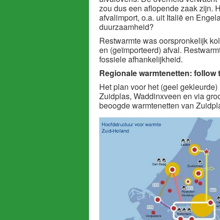
zou dus een aflopende zaak zijn. H
afvalimport, o.a. uit Italië en Eng
duurzaamheid?
Restwarmte was oorspronkelijk kole
en (geïmporteerd) afval. Restwarm
fossiele afhankelijkheid.
Regionale warmtenetten: follow
Het plan voor het (geel gekleurde)
Zuidplas, Waddinxveen en via gro
beoogde warmtenetten van Zuidp