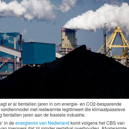
aagt er al tientallen jaren in om energie- en CO2-besparende
verdienmodel met restwarmte legitimeert die klimaatpassieve
 tientallen jaren aan de fossiele industrie.
e’ in de
energiemix van Nederland
komt volgens het CBS van
van inwoners dat zij minder restafval overhouden. Afvalwarmte