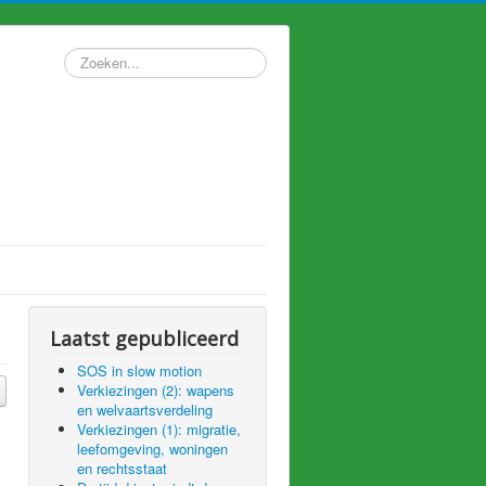
Zoeken...
Laatst gepubliceerd
SOS in slow motion
Verkiezingen (2): wapens
en welvaartsverdeling
Verkiezingen (1): migratie,
leefomgeving, woningen
en rechtsstaat