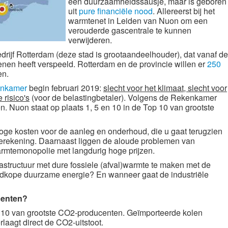
een duurzaamheidssausje, maar is geboren
uit
pure financiële nood
. Allereerst bij het
warmtenet in Leiden van Nuon om een
verouderde gascentrale te kunnen
verwijderen.
edrijf Rotterdam (deze stad is grootaandeelhouder), dat vanaf de
oenen heeft verspeeld. Rotterdam en de provincie willen er
250
en.
enkamer
begin februari 2019:
slecht voor het klimaat, slecht voor
 risico's
(voor de belastingbetaler). Volgens de Rekenkamer
n. Nuon staat op plaats 1, 5 en 10 in de Top 10 van grootste
ge kosten voor de aanleg en onderhoud, die u gaat terugzien
ierekening. Daarnaast liggen de aloude problemen van
rmtemonopolie met langdurig hoge prijzen.
astructuur met dure fossiele (afval)warmte te maken met de
oedkope duurzame energie? En wanneer gaat de industriële
centen?
op 10 van grootste CO2-producenten. Geïmporteerde kolen
rlaagt direct de CO2-uitstoot.