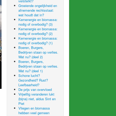
versterkt?
Groeiende ongelijkheid en
afnemende rechtsstaat:
wat houdt dat in?
Kernenergie en biomassa:
nodig of overbodig? (3)
Kernenergie en biomassa:
nodig of overbodig? (2)
Kernenergie en biomassa:
nodig of overbodig? (1)
Boeren, Burgers,
Bedrijven staan op verlies.
Wat nu? (deel 2)
Boeren, Burgers,
Bedrijven staan op verlies.
Wat nu? (deel 1)
Schone lucht?
Gezondheid? Rust?
Leefbaarheid?
De prijs van overvloed
Vrijwillig veranderen lukt
(bijna) niet, aldus Sint en
Piet
Vliegen en biomassa
hebben veel gemeen