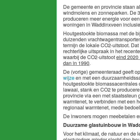
De gemeente en provincie staan a
windmolens en zonneparken. De 3
produceren meer energie voor een p
woningen in Waddinxveen inclusie
Houtgestookte biomassa met de bi
duizenden vrachtwagentransporten
termijn de lokale CO2-uitstoot. Dat i
rechterlijke uitspraak in het recen
waarbij de CO2-uitstoot
eind 2020 
dan in 1990
.
De (vorige) gemeenteraad geeft o
wijze
en met een duurzaamheidssau
houtgestookte biomassacentrales 
lawaai, stank en CO2 te producer
provincie via een met staatssteun
warmtenet, te verbinden met een ho
regionaal warmtenet, mede bedoeld
De inwoners mogen meebetalen en
Duurzame glastuinbouw in Waddi
Voor het klimaat, de natuur en de
glastuinders minder slecht dan ho