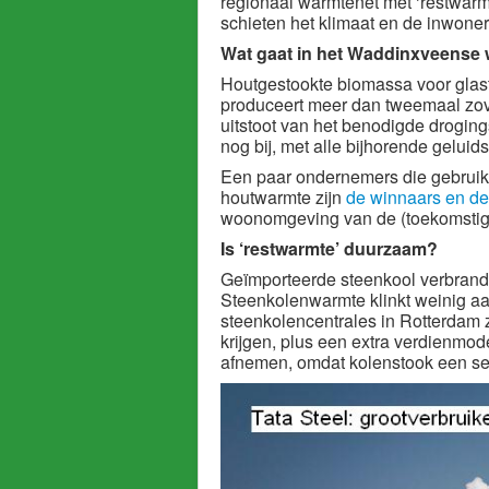
regionaal warmtenet met ‘restwar
schieten het klimaat en de inwoner
Wat gaat in het Waddinxveense
Houtgestookte biomassa voor glast
produceert meer dan tweemaal zove
uitstoot van het benodigde drogin
nog bij, met alle bijhorende geluids
Een paar ondernemers die gebrui
houtwarmte zijn
de winnaars en de
woonomgeving van de (toekomstig
Is ‘restwarmte’ duurzaam?
Geïmporteerde steenkool verbranden
Steenkolenwarmte klinkt weinig aan
steenkolencentrales in Rotterdam 
krijgen, plus een extra verdienmod
afnemen, omdat kolenstook een se