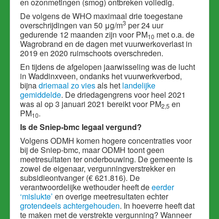
en ozonmetingen (smog) ontbreken volledig.
De volgens de WHO maximaal drie toegestane
3
overschrijdingen van 50 μg/m
per 24 uur
gedurende 12 maanden zijn
voor
PM
met o.a. de
10
Wagrobrand en de dagen met vuurwerkoverlast in
2019 en 2020 ruimschoots overschreden.
En tijdens de afgelopen jaarwisseling was de lucht
in Waddinxveen, ondanks het vuurwerkverbod,
bijna
driemaal zo vies
als het
landelijke
gemiddelde
. De driedagengrens voor heel 2021
was al op 3 januari 2021 bereikt
voor PM
en
2,5
PM
.
10
Is de Sniep-bmc legaal vergund?
Volgens ODMH komen hogere concentraties voor
bij de Sniep-bmc, maar ODMH toont geen
meetresultaten ter onderbouwing. De gemeente is
zowel de eigenaar, vergunningverstrekker en
subsidieontvanger (€ 621.816). De
verantwoordelijke wethouder heeft de
eerder
‘mislukte’
en overige meetresultaten echter
grotendeels achtergehouden
. In hoeverre heeft dat
te maken met de verstrekte vergunning? Wanneer