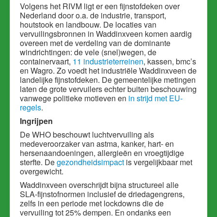
Volgens het RIVM ligt er een fijnstofdeken over
Nederland door o.a. de industrie, transport,
houtstook en landbouw. De locaties van
vervuilingsbronnen in Waddinxveen komen aardig
overeen met de verdeling van de dominante
windrichtingen: de vele (snel)wegen, de
containervaart,
11 industrieterreinen
, kassen, bmc’s
en Wagro. Zo voedt het industriële Waddinxveen de
landelijke fijnstofdeken. De gemeentelijke metingen
laten de grote vervuilers echter buiten beschouwing
vanwege politieke motieven en
in strijd met EU-
regels
.
Ingrijpen
De WHO beschouwt luchtvervuiling als
medeveroorzaker van astma, kanker, hart- en
hersenaandoeningen, allergieën en vroegtijdige
sterfte. De
gezondheidsimpact
is vergelijkbaar met
overgewicht.
Waddinxveen overschrijdt bijna structureel alle
SLA-fijnstofnormen inclusief de driedagengrens,
zelfs in een periode met lockdowns die de
vervuiling tot 25% dempen. En ondanks een