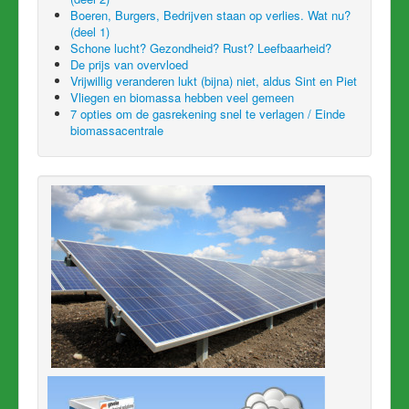
Boeren, Burgers, Bedrijven staan op verlies. Wat nu?
(deel 1)
Schone lucht? Gezondheid? Rust? Leefbaarheid?
De prijs van overvloed
Vrijwillig veranderen lukt (bijna) niet, aldus Sint en Piet
Vliegen en biomassa hebben veel gemeen
7 opties om de gasrekening snel te verlagen / Einde
biomassacentrale