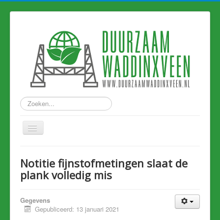
Zoeken...
Home
Notitie fijnstofmetingen slaat de
Nieuws
plank volledig mis
Hart van Holland
Gegevens
Duurzame links
Gepubliceerd: 13 januari 2021
Eerdere artikelen