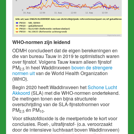
WHO-normen zijn leidend
ODMH concludeert dat de eigen berekeningen en
die van bureau Tauw in 2019 te optimistisch waren
over fijnstof. Volgens Tauw kwam alleen fijnstof
PM
in heel Waddinxveen
boven de strengere
2,5
normen uit
van de World Health Organization
(WHO).
Begin 2020 heeft Waddinxveen het
Schone Lucht
Akkoord
(SLA) met die WHO-normen ondertekend.
De metingen tonen een bijna structurele
overschrijding van de SLA-fijnstofnormen voor
PM
én PM
.
2,5
10
Voor stikstofdioxide is de meetperiode te kort voor
conclusies. Roet-, ultrafijnstof- (o.a. veroorzaakt
door de intensieve luchtvaart boven Waddinxveen)