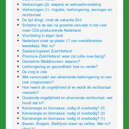
Verkiezingen (2): wapens en welvaartsverdeling
Verkiezingen (1): migratie, leefomgeving, woningen en
rechtsstaat
De tijd dringt, vindt de vakantie-Sint
Schiphol is de een na grootste vervuiler in het veel
meer CO2-producerende Nederland
Vluchteling in eigen land
Nederland staat op plaats 17 van voetafdrukken
wereldwijd. Wat nu?
Zeeland kopieert Zuid-Holland
Provincie Zuid-Holland: waar zijn jullie mee bezig?
Gemeente Waddinxveen: waarom?
Leefomgeving en gezondheid: hoe nu verder?
De zorg is ziek
Wat veroorzaakt een afnemende leefomgeving en een
ziek zorgsysteem?
Hoe neemt de ongelijkheid af en wordt de rechtsstaat
versterkt?
Groeiende ongelijkheid en afnemende rechtsstaat: wat
houdt dat in?
Kernenergie en biomassa: nodig of overbodig? (3)
Kernenergie en biomassa: nodig of overbodig? (2)
Kernenergie en biomassa: nodig of overbodig? (1)
Boeren, Burgers, Bedrijven staan op verlies. Wat nu?
(deel 2)