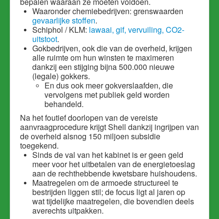
bepalen waaraan ze moeten voldoen.
Waaronder chemiebedrijven: grenswaarden
gevaarlijke stoffen
.
Schiphol / KLM:
lawaai, gif, vervuiling, CO2-
uitstoot
.
Gokbedrijven, ook die van de overheid, krijgen
alle ruimte om hun winsten te maximeren
dankzij een stijging bijna 500.000 nieuwe
(legale) gokkers.
En dus ook meer gokverslaafden, die
vervolgens met publiek geld worden
behandeld.
Na het foutief doorlopen van de vereiste
aanvraagprocedure krijgt Shell dankzij ingrijpen van
de overheid alsnog 150 miljoen subsidie
toegekend.
Sinds de val van het kabinet is er geen geld
meer voor het uitbetalen van de energietoeslag
aan de rechthebbende kwetsbare huishoudens.
Maatregelen om de armoede structureel te
bestrijden liggen stil; de focus ligt al jaren op
wat tijdelijke maatregelen, die bovendien deels
averechts uitpakken.