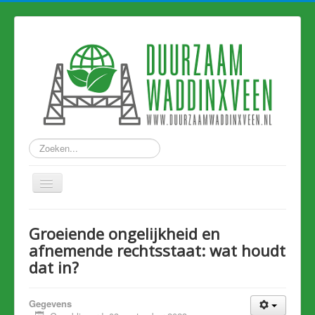
Zoeken...
Home
Groeiende ongelijkheid en
Nieuws
afnemende rechtsstaat: wat houdt
dat in?
Hart van Holland
Duurzame links
Gegevens
Eerdere artikelen