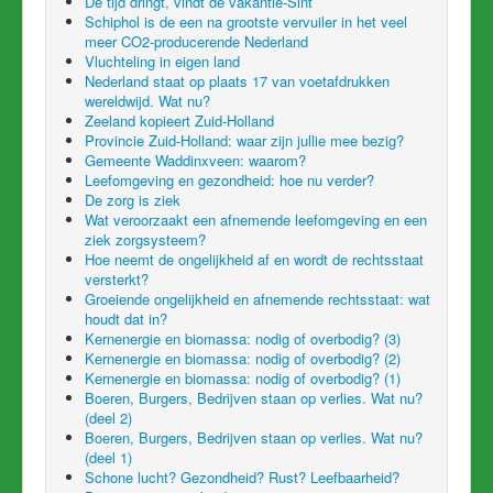
De tijd dringt, vindt de vakantie-Sint
Schiphol is de een na grootste vervuiler in het veel
meer CO2-producerende Nederland
Vluchteling in eigen land
Nederland staat op plaats 17 van voetafdrukken
wereldwijd. Wat nu?
Zeeland kopieert Zuid-Holland
Provincie Zuid-Holland: waar zijn jullie mee bezig?
Gemeente Waddinxveen: waarom?
Leefomgeving en gezondheid: hoe nu verder?
De zorg is ziek
Wat veroorzaakt een afnemende leefomgeving en een
ziek zorgsysteem?
Hoe neemt de ongelijkheid af en wordt de rechtsstaat
versterkt?
Groeiende ongelijkheid en afnemende rechtsstaat: wat
houdt dat in?
Kernenergie en biomassa: nodig of overbodig? (3)
Kernenergie en biomassa: nodig of overbodig? (2)
Kernenergie en biomassa: nodig of overbodig? (1)
Boeren, Burgers, Bedrijven staan op verlies. Wat nu?
(deel 2)
Boeren, Burgers, Bedrijven staan op verlies. Wat nu?
(deel 1)
Schone lucht? Gezondheid? Rust? Leefbaarheid?