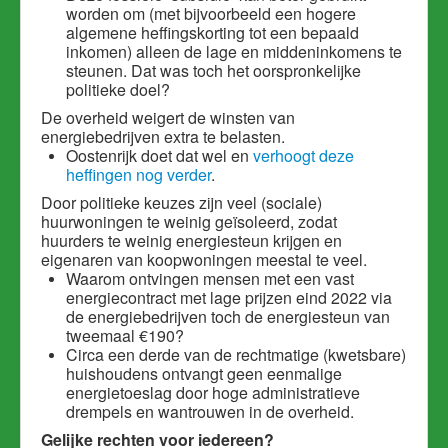
worden om (met bijvoorbeeld een hogere
algemene heffingskorting tot een bepaald
inkomen) alleen de lage en middeninkomens te
steunen. Dat was toch het oorspronkelijke
politieke doel?
De overheid weigert de winsten van
energiebedrijven extra te belasten.
Oostenrijk doet dat wel en
verhoogt deze
heffingen nog verder
.
Door politieke keuzes zijn veel (sociale)
huurwoningen te weinig geïsoleerd, zodat
huurders te weinig energiesteun krijgen en
eigenaren van koopwoningen meestal te veel.
Waarom ontvingen mensen met een vast
energiecontract met lage prijzen eind 2022 via
de energiebedrijven toch de energiesteun van
tweemaal €190?
Circa een derde van de rechtmatige (kwetsbare)
huishoudens ontvangt geen eenmalige
energietoeslag door hoge administratieve
drempels en wantrouwen in de overheid.
Gelijke rechten voor iedereen?