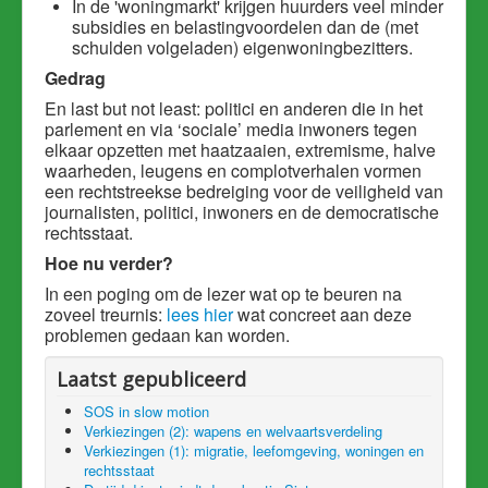
In de 'woningmarkt' krijgen huurders veel minder
subsidies en belastingvoordelen dan de (met
schulden volgeladen) eigenwoningbezitters.
Gedrag
En last but not least: politici en anderen die in het
parlement en via ‘sociale’ media inwoners tegen
elkaar opzetten met haatzaaien, extremisme, halve
waarheden, leugens en complotverhalen vormen
een rechtstreekse bedreiging voor de veiligheid van
journalisten, politici, inwoners en de democratische
rechtsstaat.
Hoe nu verder?
In een poging om de lezer wat op te beuren na
zoveel treurnis:
lees hier
wat concreet aan deze
problemen gedaan kan worden.
Laatst gepubliceerd
SOS in slow motion
Verkiezingen (2): wapens en welvaartsverdeling
Verkiezingen (1): migratie, leefomgeving, woningen en
rechtsstaat