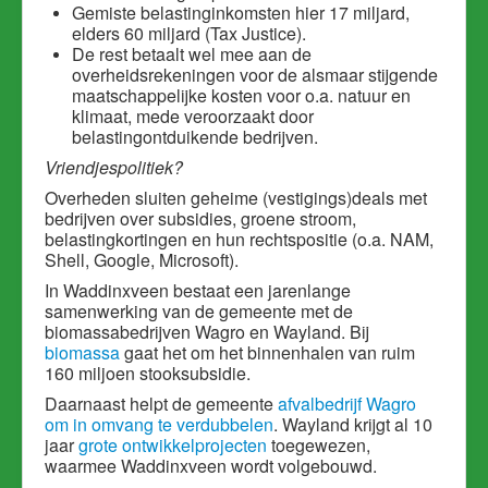
Gemiste belastinginkomsten hier 17 miljard,
elders 60 miljard (Tax Justice).
De rest betaalt wel mee aan de
overheidsrekeningen voor de alsmaar stijgende
maatschappelijke kosten voor o.a. natuur en
klimaat, mede veroorzaakt door
belastingontduikende bedrijven.
Vriendjespolitiek?
Overheden sluiten geheime (vestigings)deals met
bedrijven over subsidies, groene stroom,
belastingkortingen en hun rechtspositie (o.a. NAM,
Shell, Google, Microsoft).
In Waddinxveen bestaat een jarenlange
samenwerking van de gemeente met de
biomassabedrijven Wagro en Wayland. Bij
biomassa
gaat het om het binnenhalen van ruim
160 miljoen stooksubsidie.
Daarnaast helpt de gemeente
afvalbedrijf Wagro
om in omvang te verdubbelen
. Wayland krijgt al 10
jaar
grote ontwikkelprojecten
toegewezen,
waarmee Waddinxveen wordt volgebouwd.