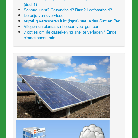
(deel 1)
Schone lucht? Gezondheid? Rust? Leefbaarheid?
De prijs van overvloed
Vrijwillig veranderen lukt (bijna) niet, aldus Sint en Piet
Vliegen en biomassa hebben veel gemeen
7 opties om de gasrekening snel te verlagen / Einde
biomassacentrale