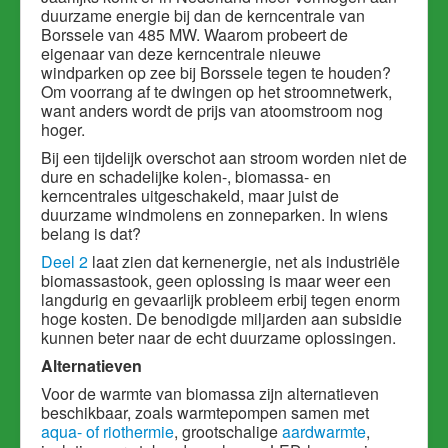
duurzame energie bij dan de kerncentrale van
Borssele van 485 MW. Waarom probeert de
eigenaar van deze kerncentrale nieuwe
windparken op zee bij Borssele tegen te houden?
Om voorrang af te dwingen op het stroomnetwerk,
want anders wordt de prijs van atoomstroom nog
hoger.
Bij een tijdelijk overschot aan stroom worden niet de
dure en schadelijke kolen-, biomassa- en
kerncentrales uitgeschakeld, maar juist de
duurzame windmolens en zonneparken. In wiens
belang is dat?
Deel 2
laat zien dat kernenergie, net als industriële
biomassastook, geen oplossing is maar weer een
langdurig en gevaarlijk probleem erbij tegen enorm
hoge kosten. De benodigde miljarden aan subsidie
kunnen beter naar de echt duurzame oplossingen.
Alternatieven
Voor de warmte van biomassa zijn alternatieven
beschikbaar, zoals warmtepompen samen met
aqua- of riothermie
, grootschalige
aardwarmte
,