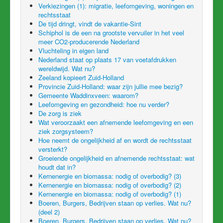
Verkiezingen (1): migratie, leefomgeving, woningen en
rechtsstaat
De tijd dringt, vindt de vakantie-Sint
Schiphol is de een na grootste vervuiler in het veel
meer CO2-producerende Nederland
Vluchteling in eigen land
Nederland staat op plaats 17 van voetafdrukken
wereldwijd. Wat nu?
Zeeland kopieert Zuid-Holland
Provincie Zuid-Holland: waar zijn jullie mee bezig?
Gemeente Waddinxveen: waarom?
Leefomgeving en gezondheid: hoe nu verder?
De zorg is ziek
Wat veroorzaakt een afnemende leefomgeving en een
ziek zorgsysteem?
Hoe neemt de ongelijkheid af en wordt de rechtsstaat
versterkt?
Groeiende ongelijkheid en afnemende rechtsstaat: wat
houdt dat in?
Kernenergie en biomassa: nodig of overbodig? (3)
Kernenergie en biomassa: nodig of overbodig? (2)
Kernenergie en biomassa: nodig of overbodig? (1)
Boeren, Burgers, Bedrijven staan op verlies. Wat nu?
(deel 2)
Boeren, Burgers, Bedrijven staan op verlies. Wat nu?