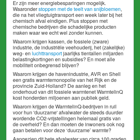
Er zijn meer energiebesparingen mogelijk.
Waaronder
stoppen met de teelt van snijbloemen
,
die na het vliegtuigtransport een week later bij het
chemisch afval eindigen. Plus stoppen met
chemische bedrijven die schadelijke producten
maken waar we echt wel zonder kunnen.
Waarom krijgen kassen, de fossiele (zware)
industrie, de industriële veehouderij, het (zakelijke)
weg- en
luchttransport
jaarlijks tientallen miljarden
belastingkortingen en subsidies? En moet alle
mobiliteit onbegrensd blijven?
Waarom krijgen de havenindustrie, AVR en Shell
een gratis warmtemonopolie van het Rijk en de
provincie Zuid-Holland? De aa
nleg en het
onderhoud van dit
fossiele warmtenet WarmtelinQ
kost
honderden miljoenen aan publiek geld.
Waarom krijgen de WarmtelinQ-bedrijven in ruil
voor hun 'duurzame' afvalwater de steeds duurder
wordende CO2-vrijstellingen helemaal gratis van
de overheid? En dan moeten de inwoners ook nog
gaan betalen voor deze ‘duurzame’ warmte?
Aangezien dit hete afvalwater van circa 100 graden