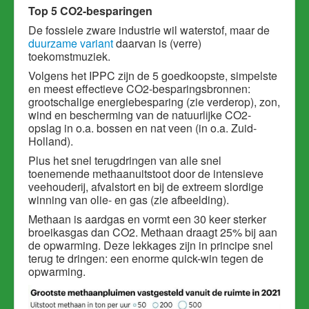
Top 5 CO2-besparingen
De fossiele zware industrie wil waterstof, maar de
duurzame variant
daarvan is (verre)
toekomstmuziek.
Volgens het IPPC zijn de 5 goedkoopste, simpelste
en meest effectieve CO2-besparingsbronnen:
grootschalige energiebesparing (zie verderop), zon,
wind en bescherming van de natuurlijke CO2-
opslag in o.a. bossen en nat veen (in o.a. Zuid-
Holland).
Plus het snel terugdringen van alle snel
toenemende methaanuitstoot door de intensieve
veehouderij, afvalstort en bij de extreem slordige
winning van olie- en gas (zie afbeelding).
Methaan is aardgas en vormt een 30 keer sterker
broeikasgas dan CO2. M
ethaan draagt 25% bij aan
de opwarming. Deze lekkages zijn in principe snel
terug te dringen: een enorme quick-win tegen de
opwarming.