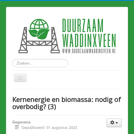
Zoeken...
Home
Kernenergie en biomassa: nodig of
Nieuws
overbodig? (3)
Hart van Holland
Gegevens
Duurzame links
Gepubliceerd: 01 augustus 2023
Eerdere artikelen