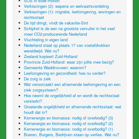
SOS in slow motion
Verkiezingen (2): wapens en welvaartsverdeling
Verkiezingen (1): migratie, leefomgeving, woningen en
rechtsstaat
De tijd dringt, vindt de vakantie-Sint
Schiphol is de een na grootste vervuiler in het veel
meer CO2-producerende Nederland
Vluchteling in eigen land
Nederland staat op plaats 17 van voetafdrukken
wereldwijd. Wat nu?
Zeeland kopieert Zuid-Holland
Provincie Zuid-Holland: waar zijn jullie mee bezig?
Gemeente Waddinxveen: waarom?
Leefomgeving en gezondheid: hoe nu verder?
De zorg is ziek
Wat veroorzaakt een afnemende leefomgeving en een
ziek zorgsysteem?
Hoe neemt de ongelijkheid af en wordt de rechtsstaat
versterkt?
Groeiende ongelijkheid en afnemende rechtsstaat: wat
houdt dat in?
Kernenergie en biomassa: nodig of overbodig? (3)
Kernenergie en biomassa: nodig of overbodig? (2)
Kernenergie en biomassa: nodig of overbodig? (1)
Boeren, Burgers, Bedrijven staan op verlies. Wat nu?