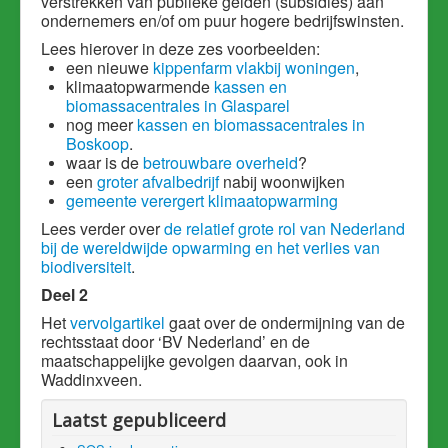
verstrekken van publieke gelden (subsidies) aan
ondernemers en/of om puur hogere bedrijfswinsten.
Lees hierover in deze zes voorbeelden:
een nieuwe
kippenfarm vlakbij woningen
,
klimaatopwarmende
kassen en
biomassacentrales in Glasparel
nog meer
kassen en biomassacentrales in
Boskoop
.
waar is de
betrouwbare overheid
?
een
groter afvalbedrijf
nabij woonwijken
gemeente verergert klimaatopwarming
Lees verder over
de relatief grote rol van Nederland
bij de wereldwijde opwarming en het verlies van
biodiversiteit
.
Deel 2
Het
vervolgartikel
gaat over de ondermijning van de
rechtsstaat door ‘BV Nederland’ en de
maatschappelijke gevolgen daarvan, ook in
Waddinxveen.
Laatst gepubliceerd