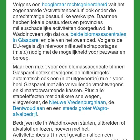
Volgens een
hoogleraar rechtsgeleerdheid
valt het
zogenaamde ‘Activiteitenbesluit’ ook onder die
onrechtmatige bestuurlijke werkwijze. Daarmee
hebben lokale bestuurders en provincies
milieuschadelijke activiteiten doorgeduwd. In
Waddinxveen zijn dat o.a.
beide biomassacentrales
in Glasparel
en die van het zwembad. Volgens de
EU-regels zijn hiervoor milieueffectrapportages
(m.e.r.) nodig met de mogelijkheid voor bezwaar en
beroep.
Maar een m.e.r. voor één biomassacentrale binnen
Glasparel betekent volgens de milieuregels
automatisch ook een (niet uitgevoerde) m.e.r. voor
heel Glasparel met alle vervuilende vrachtwagens
en klimaatopwarmende kassen. Plus alle
stapeleffecten met drukkere snelwegen,
vliegverkeer, de
Nieuwe Vredenburghlaan
, de
Bentwoudlaan
en een
steeds groter Wagro-
afvalbedrijf
.
Bedrijven die in Waddinxveen starten, uitbreiden of
afvalstoffen lozen, hoeven met het
Activiteitenbesluit in veel gevallen alleen een