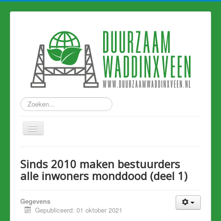
Zoeken...
Home
Sinds 2010 maken bestuurders
Nieuws
alle inwoners monddood (deel 1)
Hart van Holland
Gegevens
Duurzame links
Gepubliceerd: 01 oktober 2021
Eerdere artikelen