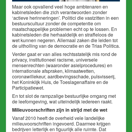
Maar ook opvallend veel hoge amb
tenaren en
kabinetsleden die zich verantwoorden zonder
‘actieve herinneringen’. Politici die vastzitten in een
bestuurscultuur zonder de competentie om
maatschappelijke problemen echt op te lossen. En
kabinetsleden die herhaaldelijk en straffeloos de
wet kunnen negeren. Allemaal zaken die leiden tot
de uitholling van de democratie en de Trias Politica.
Verder gaat er van alles rechtsstatelijk mis rond de
privacy, institutioneel racisme, universele
mensenrechten (waaronder asielprocedures) en
internationale afspraken, klimaatwetten,
coronawillekeur, aardbevingsschade, pulsvisserij,
het Koninklijk Huis, de Toeslagenaffaire en de
Participatiewet.
En tot slot de rampzalige bestuurlijke omgang met
de leefomgeving, wat uiteindelijk iedereen raakt.
Milieuvoorschriften zijn in strijd met de wet
Vanaf 2010 heeft de overheid vele landelijke
milieuvoorschriften ingevoerd. Daarmee krijgen
bedrijven letterlijk en figuurlijk alle ruimte. Dat