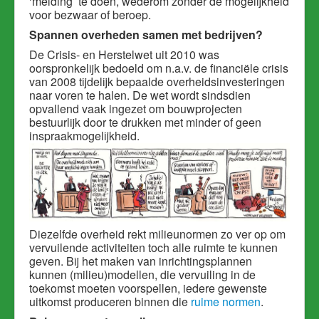
‘melding’ te doen, wederom zonder de mogelijkheid
voor bezwaar of beroep.
Spannen overheden samen met bedrijven?
De Crisis- en Herstelwet uit 2010 was
oorspronkelijk bedoeld om n.a.v. de financiële crisis
van 2008 tijdelijk bepaalde overheidsinvesteringen
naar voren te halen. De wet wordt sindsdien
opvallend vaak ingezet om bouwprojecten
bestuurlijk door te drukken met minder of geen
inspraakmogelijkheid.
Diezelfde overheid rekt milieunormen zo ver op om
vervuilende activiteiten toch alle ruimte te kunnen
geven. Bij het maken van inrichtingsplannen
kunnen (milieu)modellen, die vervuiling in de
toekomst moeten voorspellen, iedere gewenste
uitkomst produceren binnen die
ruime normen
.