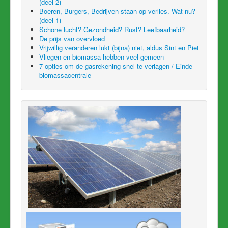
(deel 2)
Boeren, Burgers, Bedrijven staan op verlies. Wat nu?
(deel 1)
Schone lucht? Gezondheid? Rust? Leefbaarheid?
De prijs van overvloed
Vrijwillig veranderen lukt (bijna) niet, aldus Sint en Piet
Vliegen en biomassa hebben veel gemeen
7 opties om de gasrekening snel te verlagen / Einde
biomassacentrale