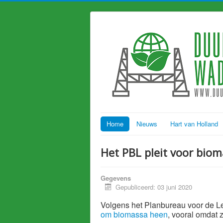
Home
Nieuws
Hart van Holland
Het PBL pleit voor bio
Gegevens
Gepubliceerd: 03 juni 2020
Volgens het Planbureau voor de 
om biomassa heen
, vooral omdat 