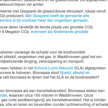
akkoord blijven ver achter.
ente met Glasparel de glastuinbouw stimuleert, lokaal veruit
 CO2-producent.
Met Glasparel heeft de gemeente alle
nwoners al bij voorbaat meer dan ongedaan gemaakt
.
ouw delen landelijk de tiende plaats van grootste CO2-
der 8 Megaton CO2,
evenveel als Nederlands grootste
halveren vanwege de schade voor de biodiversiteit.
l stikstof, vergeleken met gas. In Waddinxveen gaat het om
 bijbehorende droging, versnippering en transport.
xveen hebben in het
Schone Lucht Akkoord
(SLA) afgesproken
nwoners te halveren. Biomassa stoot
fijnstof, stikstof en
e valt biomassa te rijmen met het SLA en de biodiversiteit?
n biomassa als een transitiebrandstof. Biomassa stoken kan
sidie
, waarvan circa 150 miljoen in Waddinxveen. Onze
as (mits aardbevingsvrij) als transitiebrandstof. Het is minder
sa, olie en kolen en bovendien zonder luchtvervuiling of schad