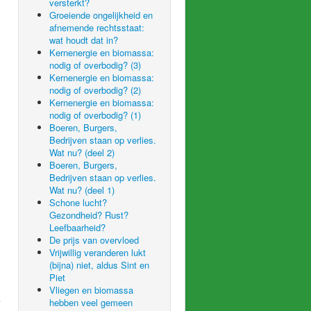
versterkt?
Groeiende ongelijkheid en
afnemende rechtsstaat:
wat houdt dat in?
Kernenergie en biomassa:
nodig of overbodig? (3)
Kernenergie en biomassa:
nodig of overbodig? (2)
Kernenergie en biomassa:
nodig of overbodig? (1)
Boeren, Burgers,
Bedrijven staan op verlies.
Wat nu? (deel 2)
Boeren, Burgers,
Bedrijven staan op verlies.
Wat nu? (deel 1)
Schone lucht?
Gezondheid? Rust?
Leefbaarheid?
De prijs van overvloed
Vrijwillig veranderen lukt
(bijna) niet, aldus Sint en
Piet
Vliegen en biomassa
e
hebben veel gemeen