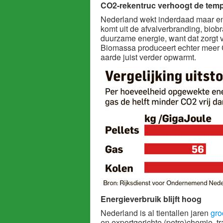
CO2-rekentruc verhoogt de tem
Nederland wekt inderdaad maar en
komt uit de afvalverbranding, biob
duurzame energie, want dat zorgt 
Biomassa produceert echter meer C
aarde juist verder opwarmt.
Energieverbruik blijft hoog
Nederland is al tientallen jaren
gro
en exportgerichte (petro)chemie, t