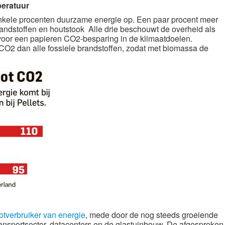
peratuur
kele procenten duurzame energie op. Een paar procent meer
randstoffen en houtstook Alle drie beschouwt de overheid als
voor een papieren CO2-besparing in de klimaatdoelen.
O2 dan alle fossiele brandstoffen, zodat met biomassa de
otverbruiker van energie
, mede door de nog steeds groeiende
ransportsector, datacenters en de glastuinbouw. De afgesproken