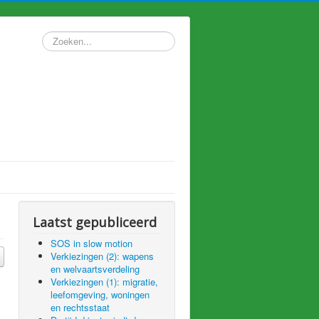
Zoeken...
Laatst gepubliceerd
SOS in slow motion
Verkiezingen (2): wapens
en welvaartsverdeling
Verkiezingen (1): migratie,
leefomgeving, woningen
en rechtsstaat