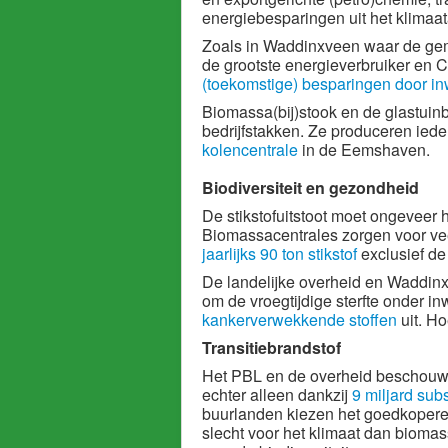
energiebesparingen uit het klimaat
Zoals in Waddinxveen waar de geme
de grootste energieverbruiker en
(toekomstige) besparingen door i
Biomassa(bij)stook en de glastuinb
bedrijfstakken. Ze produceren ie
kolencentrale
in de Eemshaven.
Biodiversiteit en gezondheid
De stikstofuitstoot moet ongeveer 
Biomassacentrales zorgen voor vee
jaarlijks 90 ton stikstof
exclusief de
De landelijke overheid en Waddin
om de vroegtijdige sterfte onder i
kankerverwekkende stoffen
uit. Ho
Transitiebrandstof
Het PBL en de overheid beschouwe
echter alleen dankzij
9 miljard sub
buurlanden kiezen het goedkopere g
slecht voor het klimaat dan biomas