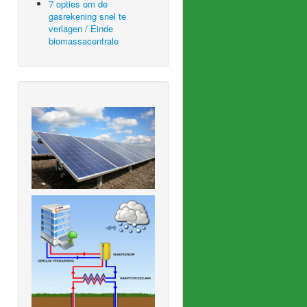
7 opties om de
gasrekening snel te
verlagen / Einde
biomassacentrale