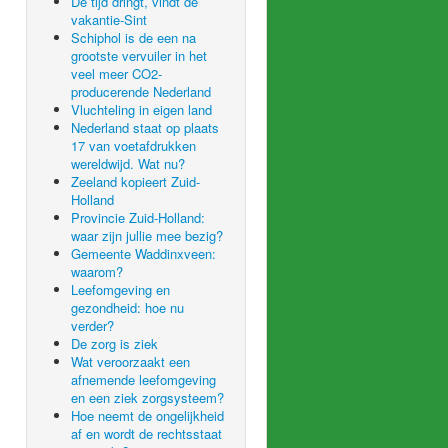
De tijd dringt, vindt de
vakantie-Sint
Schiphol is de een na
grootste vervuiler in het
veel meer CO2-
producerende Nederland
Vluchteling in eigen land
Nederland staat op plaats
17 van voetafdrukken
wereldwijd. Wat nu?
Zeeland kopieert Zuid-
Holland
Provincie Zuid-Holland:
waar zijn jullie mee bezig?
Gemeente Waddinxveen:
waarom?
Leefomgeving en
gezondheid: hoe nu
verder?
De zorg is ziek
Wat veroorzaakt een
afnemende leefomgeving
en een ziek zorgsysteem?
Hoe neemt de ongelijkheid
af en wordt de rechtsstaat